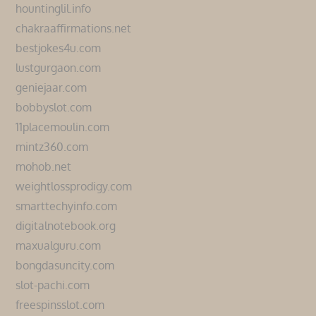
hountinglil.info
chakraaffirmations.net
bestjokes4u.com
lustgurgaon.com
geniejaar.com
bobbyslot.com
11placemoulin.com
mintz360.com
mohob.net
weightlossprodigy.com
smarttechyinfo.com
digitalnotebook.org
maxualguru.com
bongdasuncity.com
slot-pachi.com
freespinsslot.com