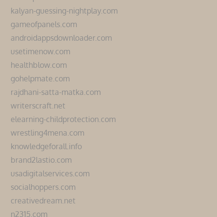
kalyan-guessing-nightplay.com
gameofpanels.com
androidappsdownloader.com
usetimenow.com
healthblow.com
gohelpmate.com
rajdhani-satta-matka.com
writerscraft.net
elearning-childprotection.com
wrestling4mena.com
knowledgeforall.info
brand2lastio.com
usadigitalservices.com
socialhoppers.com
creativedream.net
n2315.com