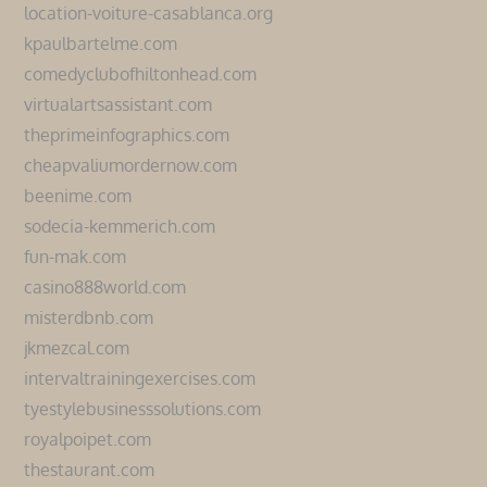
location-voiture-casablanca.org
kpaulbartelme.com
comedyclubofhiltonhead.com
virtualartsassistant.com
theprimeinfographics.com
cheapvaliumordernow.com
beenime.com
sodecia-kemmerich.com
fun-mak.com
casino888world.com
misterdbnb.com
jkmezcal.com
intervaltrainingexercises.com
tyestylebusinesssolutions.com
royalpoipet.com
thestaurant.com