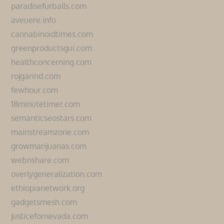
paradisefurballs.com
aveuere.info
cannabinoidtimes.com
greenproductsgui.com
healthconcerning.com
rojgarind.com
fewhour.com
18minutetimer.com
semanticseostars.com
mainstreamzone.com
growmarijuanas.com
webnshare.com
overlygeneralization.com
ethiopianetwork.org
gadgetsmesh.com
justicefornevada.com