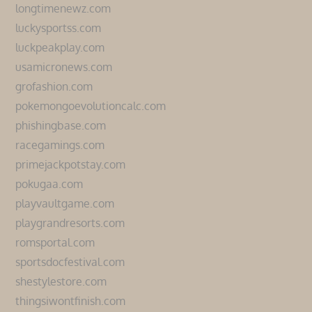
longtimenewz.com
luckysportss.com
luckpeakplay.com
usamicronews.com
grofashion.com
pokemongoevolutioncalc.com
phishingbase.com
racegamings.com
primejackpotstay.com
pokugaa.com
playvaultgame.com
playgrandresorts.com
romsportal.com
sportsdocfestival.com
shestylestore.com
thingsiwontfinish.com