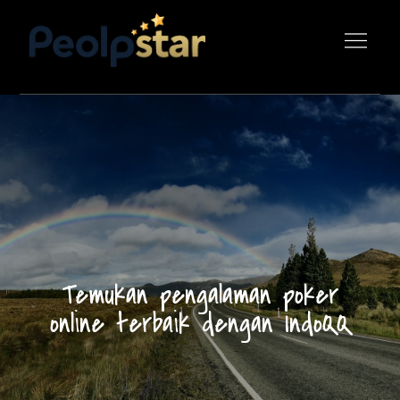
Skip
to
content
Situs Poker Online Terpopuler dengan
Bergabunglah di situs poker online terpopuler dengan banyak
kejutan harian. Nikmati bermain poker dengan berbagai hadiah
Banyak Kejutan Harian
dan bonus setiap hari.
Temukan pengalaman poker
online terbaik dengan IndoQQ