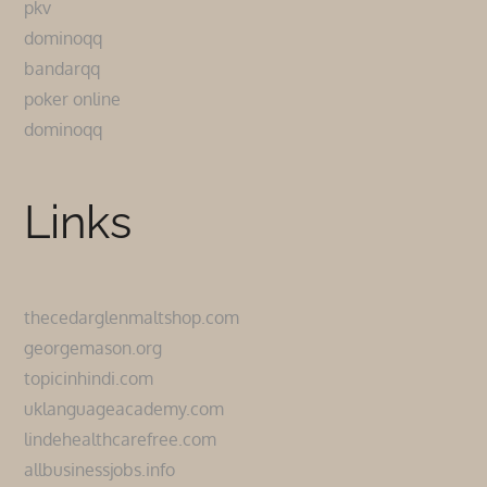
pkv
dominoqq
bandarqq
poker online
dominoqq
Links
thecedarglenmaltshop.com
georgemason.org
topicinhindi.com
uklanguageacademy.com
lindehealthcarefree.com
allbusinessjobs.info