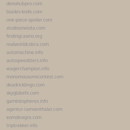
denohubpro.com
blades-knife.com
one-piece-spoiler.com
studiooneiota.com
findingcasino.org
realworldcobra.com
automachine.info
autospeedsters.info
wagerchampion.info
monomousumicontest.com
deadricklingo.com
skyglobefx.com
gamblespherex.info
agentur-ramsenthaler.com
eomdesigns.com
triptrekker.info