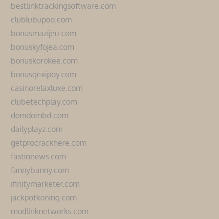
bestlinktrackingsoftware.com
clublubupoo.com
bonusmazijeu.com
bonuskyfojea.com
bonuskorokee.com
bonusgexipoy.com
casinorelaxluxe.com
clubetechplay.com
domdombd.com
dailyplayz.com
getprocrackhere.com
fastinnews.com
fannybanny.com
ifinitymarketer.com
jackpotkoning.com
modlinknetworks.com