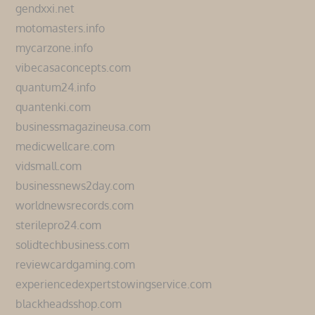
gendxxi.net
motomasters.info
mycarzone.info
vibecasaconcepts.com
quantum24.info
quantenki.com
businessmagazineusa.com
medicwellcare.com
vidsmall.com
businessnews2day.com
worldnewsrecords.com
sterilepro24.com
solidtechbusiness.com
reviewcardgaming.com
experiencedexpertstowingservice.com
blackheadsshop.com