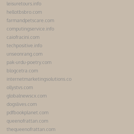
leisuretours.info
hellotbsbro.com
farmandpetscare.com
computingservice.info
caiofracini.com
techpositive.info
unseonrang.com
pak-urdu-poetry.com
blogcetra.com
internetmarketingsolutions.co
ollystvs.com
globalnewscx.com
dogslives.com
pdfbookplanet.com
queenofrattan.com
thequeenofrattan.com