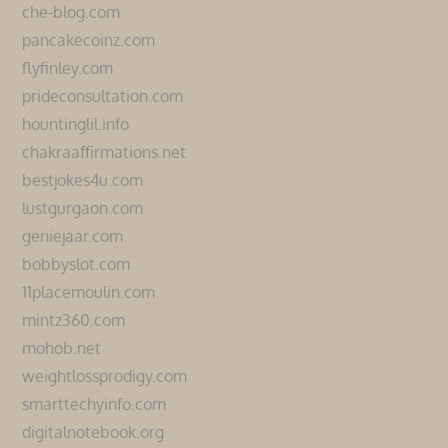
che-blog.com
pancakecoinz.com
flyfinley.com
prideconsultation.com
hountinglil.info
chakraaffirmations.net
bestjokes4u.com
lustgurgaon.com
geniejaar.com
bobbyslot.com
11placemoulin.com
mintz360.com
mohob.net
weightlossprodigy.com
smarttechyinfo.com
digitalnotebook.org