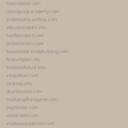
topicinhindi.com
uklanguageacademy.com
lindehealthcarefree.com
allbusinessjobs.info
top10products.net
pickabatours.com
beastmode-bodybuilding.com
financelplan.info
businessfuture.info
infojudibet.com
cbdmap.info
deanbeanxn.com
matkarajdhanigame.com
popthrone.com
world-slots.com
imakewebsolution.com