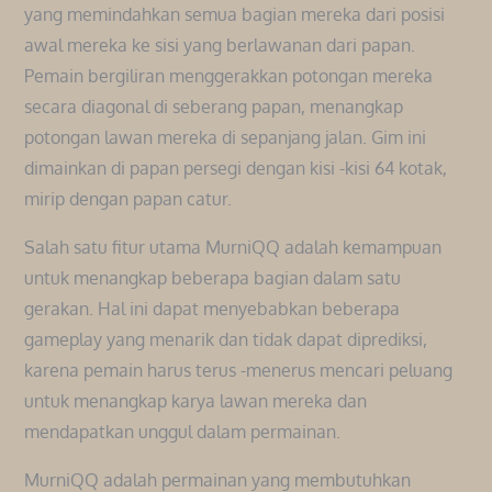
yang memindahkan semua bagian mereka dari posisi
awal mereka ke sisi yang berlawanan dari papan.
Pemain bergiliran menggerakkan potongan mereka
secara diagonal di seberang papan, menangkap
potongan lawan mereka di sepanjang jalan. Gim ini
dimainkan di papan persegi dengan kisi -kisi 64 kotak,
mirip dengan papan catur.
Salah satu fitur utama MurniQQ adalah kemampuan
untuk menangkap beberapa bagian dalam satu
gerakan. Hal ini dapat menyebabkan beberapa
gameplay yang menarik dan tidak dapat diprediksi,
karena pemain harus terus -menerus mencari peluang
untuk menangkap karya lawan mereka dan
mendapatkan unggul dalam permainan.
MurniQQ adalah permainan yang membutuhkan