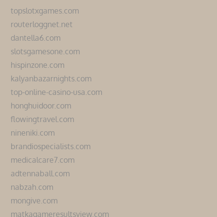
topslotxgames.com
routerloggnet.net
dantella6.com
slotsgamesone.com
hispinzone.com
kalyanbazarnights.com
top-online-casino-usa.com
honghuidoor.com
flowingtravel.com
nineniki.com
brandiospecialists.com
medicalcare7.com
adtennaball.com
nabzah.com
mongive.com
matkagameresultsview.com