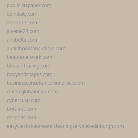
publicistspaper.com
quindaily.com
abosulte.com
aiverse24.com
anubella.com
audiobooksonaudible.com
beautenetwork.com
bitcoin-tracing.com
bodyandshapes.com
businessconsultantsroundrock.com
classicglobalnews.com
cybercusp.com
britaintt.com
deconds.com
easycartltd-domesticcleaningservicesedinburgh.com