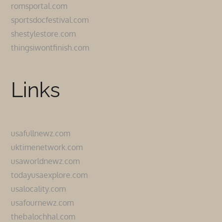
romsportal.com
sportsdocfestival.com
shestylestore.com
thingsiwontfinish.com
Links
usafullnewz.com
uktimenetwork.com
usaworldnewz.com
todayusaexplore.com
usalocality.com
usafournewz.com
thebalochhal.com