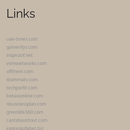
Links
uae-times.com
gamerifys.com
inspiratif.net
vsmsnetworks.com
offthem.com
ibommatv.com
techporfit.com
bekasionline.com
nbusinessplan.com
greenlife360.com
cantshoutitout.com
expressufabet.biz