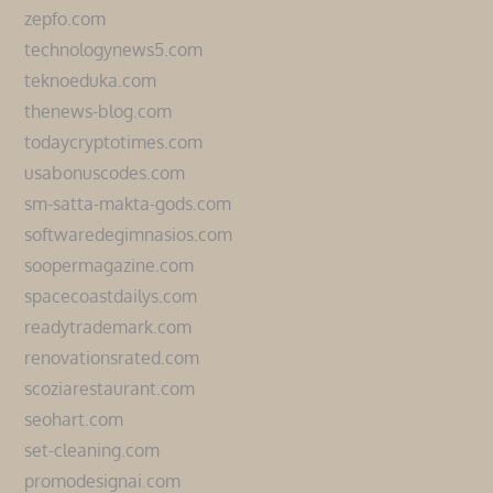
zepfo.com
technologynews5.com
teknoeduka.com
thenews-blog.com
todaycryptotimes.com
usabonuscodes.com
sm-satta-makta-gods.com
softwaredegimnasios.com
soopermagazine.com
spacecoastdailys.com
readytrademark.com
renovationsrated.com
scoziarestaurant.com
seohart.com
set-cleaning.com
promodesignai.com