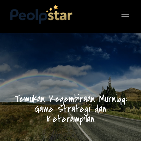
Skip
to
content
Situs Poker Online Terpopuler dengan
Bergabunglah di situs poker online terpopuler dengan banyak
kejutan harian. Nikmati bermain poker dengan berbagai hadiah
Banyak Kejutan Harian
dan bonus setiap hari.
Temukan Kegembiraan Murniqq:
Game Strategi dan
Keterampilan