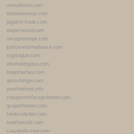
usvisaforum.com
bestmovierulz.com
jagalchi-trade.com
loopersound.com
minapenelope.com
justicereformalliance.com
cryptoglax.com
ohiohobbyplus.com
bogothemes.com
ajino-mingei.com
yourfreehost.info
cheapnorthfacejacketsm.com
gurjoshhomes.com
tombradydiet.com
bonthaiclub.com
casusbelli-mod.com