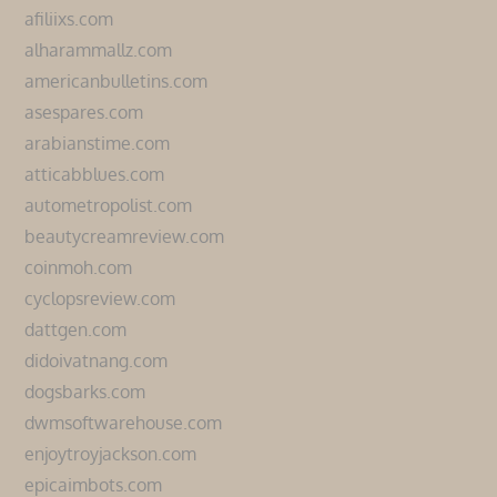
afiliixs.com
alharammallz.com
americanbulletins.com
asespares.com
arabianstime.com
atticabblues.com
autometropolist.com
beautycreamreview.com
coinmoh.com
cyclopsreview.com
dattgen.com
didoivatnang.com
dogsbarks.com
dwmsoftwarehouse.com
enjoytroyjackson.com
epicaimbots.com