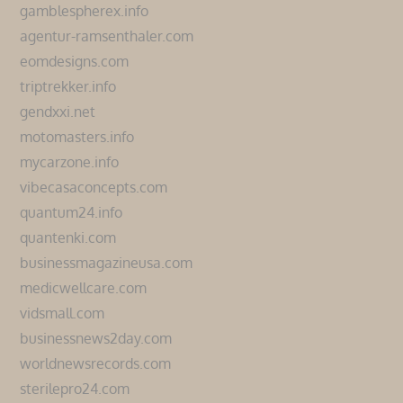
gamblespherex.info
agentur-ramsenthaler.com
eomdesigns.com
triptrekker.info
gendxxi.net
motomasters.info
mycarzone.info
vibecasaconcepts.com
quantum24.info
quantenki.com
businessmagazineusa.com
medicwellcare.com
vidsmall.com
businessnews2day.com
worldnewsrecords.com
sterilepro24.com