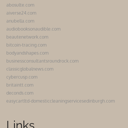
abosulte.com
aiverse24.com
anubella.com
audiobooksonaudible.com
beautenetwork.com
bitcoin-tracing.com
bodyandshapes.com
businessconsultantsroundrock.com
classicglobalnews.com
cybercusp.com
britaintt.com
deconds.com
easycartltd-domesticcleaningservicesedinburgh.com
Links