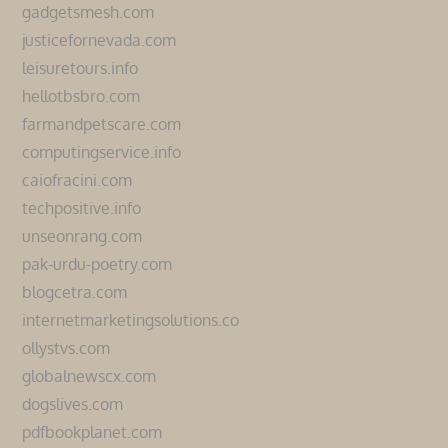
gadgetsmesh.com
justicefornevada.com
leisuretours.info
hellotbsbro.com
farmandpetscare.com
computingservice.info
caiofracini.com
techpositive.info
unseonrang.com
pak-urdu-poetry.com
blogcetra.com
internetmarketingsolutions.co
ollystvs.com
globalnewscx.com
dogslives.com
pdfbookplanet.com