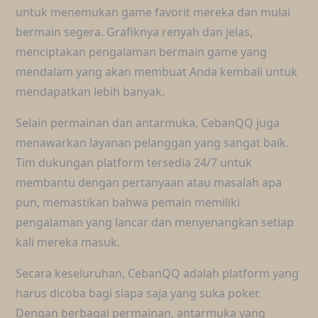
untuk menemukan game favorit mereka dan mulai
bermain segera. Grafiknya renyah dan jelas,
menciptakan pengalaman bermain game yang
mendalam yang akan membuat Anda kembali untuk
mendapatkan lebih banyak.
Selain permainan dan antarmuka, CebanQQ juga
menawarkan layanan pelanggan yang sangat baik.
Tim dukungan platform tersedia 24/7 untuk
membantu dengan pertanyaan atau masalah apa
pun, memastikan bahwa pemain memiliki
pengalaman yang lancar dan menyenangkan setiap
kali mereka masuk.
Secara keseluruhan, CebanQQ adalah platform yang
harus dicoba bagi siapa saja yang suka poker.
Dengan berbagai permainan, antarmuka yang