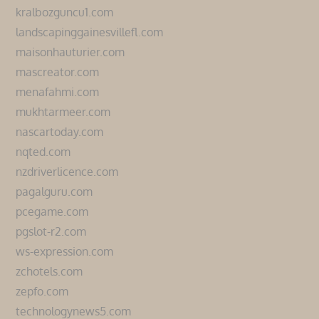
kralbozguncu1.com
landscapinggainesvillefl.com
maisonhauturier.com
mascreator.com
menafahmi.com
mukhtarmeer.com
nascartoday.com
nqted.com
nzdriverlicence.com
pagalguru.com
pcegame.com
pgslot-r2.com
ws-expression.com
zchotels.com
zepfo.com
technologynews5.com