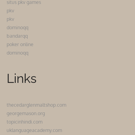
situs pkv games
pkv
pkv
dominoqq
bandarqq
poker online
dominoqq
Links
thecedarglenmaltshop.com
georgemason.org
topicinhindi.com
uklanguageacademy.com