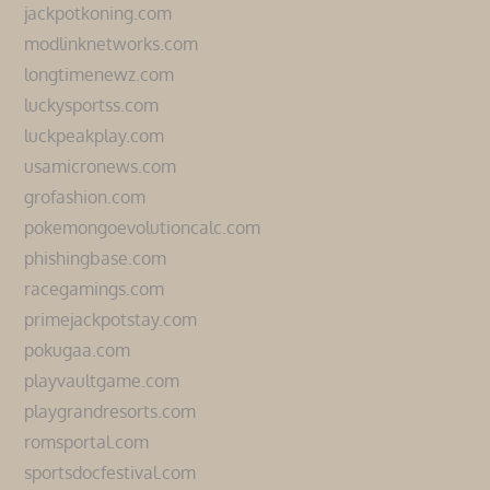
jackpotkoning.com
modlinknetworks.com
longtimenewz.com
luckysportss.com
luckpeakplay.com
usamicronews.com
grofashion.com
pokemongoevolutioncalc.com
phishingbase.com
racegamings.com
primejackpotstay.com
pokugaa.com
playvaultgame.com
playgrandresorts.com
romsportal.com
sportsdocfestival.com