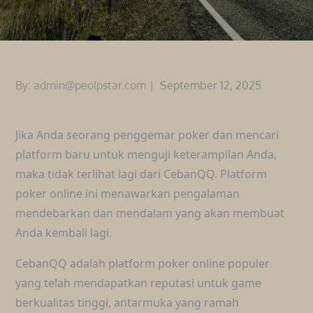
Posted
By:
admin@peolpstar.com
September 12, 2025
on
Jika Anda seorang penggemar poker dan mencari
platform baru untuk menguji keterampilan Anda,
maka tidak terlihat lagi dari CebanQQ. Platform
poker online ini menawarkan pengalaman
mendebarkan dan mendalam yang akan membuat
Anda kembali lagi.
CebanQQ adalah platform poker online populer
yang telah mendapatkan reputasi untuk game
berkualitas tinggi, antarmuka yang ramah