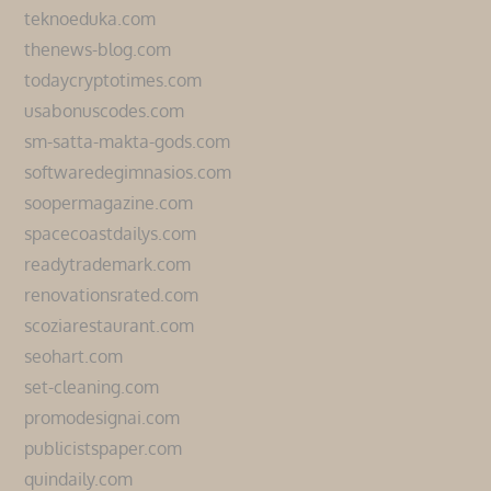
teknoeduka.com
thenews-blog.com
todaycryptotimes.com
usabonuscodes.com
sm-satta-makta-gods.com
softwaredegimnasios.com
soopermagazine.com
spacecoastdailys.com
readytrademark.com
renovationsrated.com
scoziarestaurant.com
seohart.com
set-cleaning.com
promodesignai.com
publicistspaper.com
quindaily.com