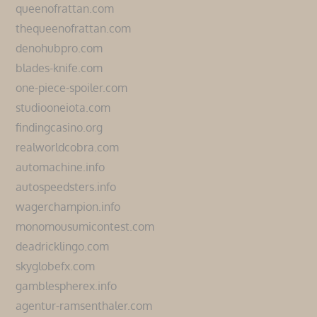
queenofrattan.com
thequeenofrattan.com
denohubpro.com
blades-knife.com
one-piece-spoiler.com
studiooneiota.com
findingcasino.org
realworldcobra.com
automachine.info
autospeedsters.info
wagerchampion.info
monomousumicontest.com
deadricklingo.com
skyglobefx.com
gamblespherex.info
agentur-ramsenthaler.com