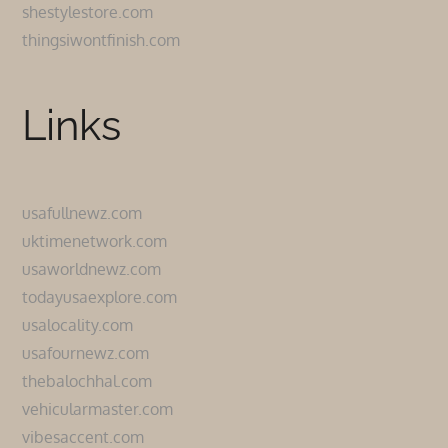
shestylestore.com
thingsiwontfinish.com
Links
usafullnewz.com
uktimenetwork.com
usaworldnewz.com
todayusaexplore.com
usalocality.com
usafournewz.com
thebalochhal.com
vehicularmaster.com
vibesaccent.com