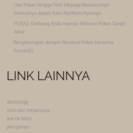
Dari Poker hingga Slot: Mejaqq Menawarkan
Semuanya dalam Satu Platform Nyaman
ITUQQ: Gerbang Anda menuju Hiburan Poker Tanpa
Akhir
Bergabunglah dengan Revolusi Poker bersama
SuryaQQ
LINK LAINNYA
dominoqq
situs slot terpercaya
live hk lotto
pkv games