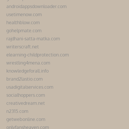
androidappsdownloader.com
usetimenow.com
healthblow.com
gohelpmate.com
rajdhani-satta-matka.com
writerscraft.net
elearning-childprotection.com
wrestling4mena.com
knowledgeforall.info
brand2lastio.com
usadigitalservices.com
socialhoppers.com
creativedream.net
n2315.com
getwebonline.com
onlyfansheaven.com