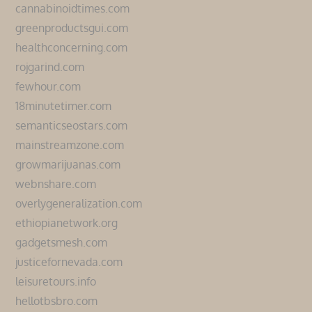
cannabinoidtimes.com
greenproductsgui.com
healthconcerning.com
rojgarind.com
fewhour.com
18minutetimer.com
semanticseostars.com
mainstreamzone.com
growmarijuanas.com
webnshare.com
overlygeneralization.com
ethiopianetwork.org
gadgetsmesh.com
justicefornevada.com
leisuretours.info
hellotbsbro.com