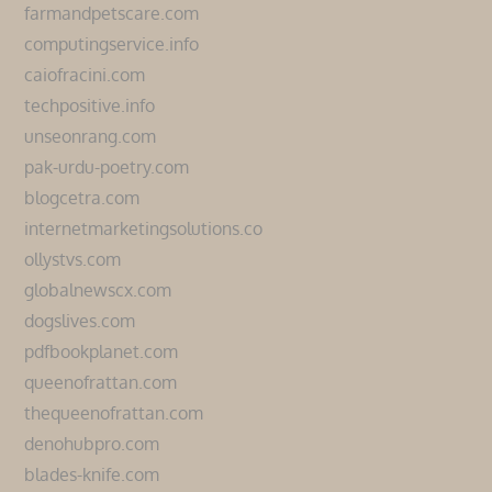
farmandpetscare.com
computingservice.info
caiofracini.com
techpositive.info
unseonrang.com
pak-urdu-poetry.com
blogcetra.com
internetmarketingsolutions.co
ollystvs.com
globalnewscx.com
dogslives.com
pdfbookplanet.com
queenofrattan.com
thequeenofrattan.com
denohubpro.com
blades-knife.com