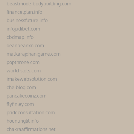
beastmode-bodybuilding.com
financelplan.info
businessfuture.info
infojudibet.com
cbdmap.info
deanbeanxn.com
matkarajdhanigame.com
popthrone.com
world-slots.com
imakewebsolution.com
che-blog.com
pancakecoinz.com
flyfinley.com
prideconsultation.com
hountinglil.info
chakraaffirmations.net