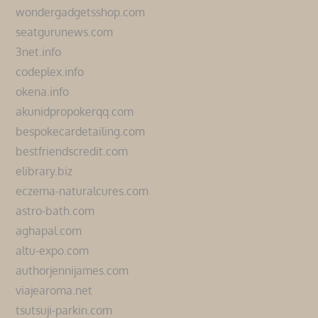
wondergadgetsshop.com
seatgurunews.com
3net.info
codeplex.info
okena.info
akunidpropokerqq.com
bespokecardetailing.com
bestfriendscredit.com
elibrary.biz
eczema-naturalcures.com
astro-bath.com
aghapal.com
altu-expo.com
authorjennijames.com
viajearoma.net
tsutsuji-parkin.com