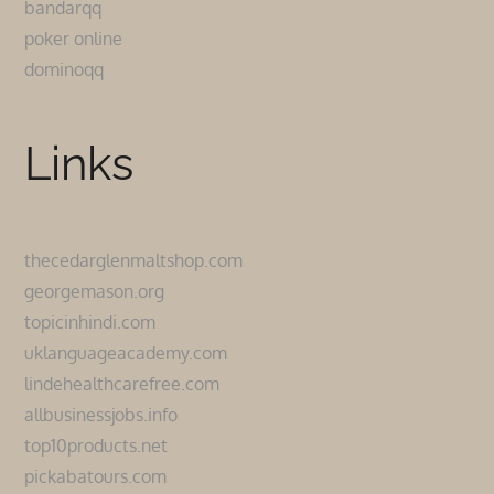
bandarqq
poker online
dominoqq
Links
thecedarglenmaltshop.com
georgemason.org
topicinhindi.com
uklanguageacademy.com
lindehealthcarefree.com
allbusinessjobs.info
top10products.net
pickabatours.com