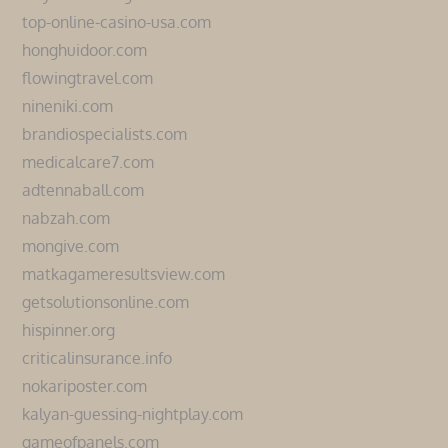
top-online-casino-usa.com
honghuidoor.com
flowingtravel.com
nineniki.com
brandiospecialists.com
medicalcare7.com
adtennaball.com
nabzah.com
mongive.com
matkagameresultsview.com
getsolutionsonline.com
hispinner.org
criticalinsurance.info
nokariposter.com
kalyan-guessing-nightplay.com
gameofpanels.com