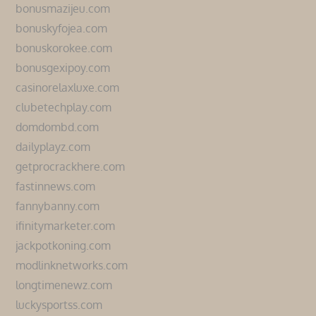
bonusmazijeu.com
bonuskyfojea.com
bonuskorokee.com
bonusgexipoy.com
casinorelaxluxe.com
clubetechplay.com
domdombd.com
dailyplayz.com
getprocrackhere.com
fastinnews.com
fannybanny.com
ifinitymarketer.com
jackpotkoning.com
modlinknetworks.com
longtimenewz.com
luckysportss.com