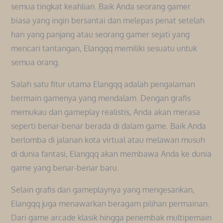
semua tingkat keahlian. Baik Anda seorang gamer
biasa yang ingin bersantai dan melepas penat setelah
hari yang panjang atau seorang gamer sejati yang
mencari tantangan, Elangqq memiliki sesuatu untuk
semua orang.
Salah satu fitur utama Elangqq adalah pengalaman
bermain gamenya yang mendalam. Dengan grafis
memukau dan gameplay realistis, Anda akan merasa
seperti benar-benar berada di dalam game. Baik Anda
berlomba di jalanan kota virtual atau melawan musuh
di dunia fantasi, Elangqq akan membawa Anda ke dunia
game yang benar-benar baru.
Selain grafis dan gameplaynya yang mengesankan,
Elangqq juga menawarkan beragam pilihan permainan.
Dari game arcade klasik hingga penembak multipemain