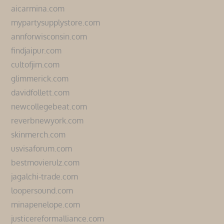
aicarmina.com
mypartysupplystore.com
annforwisconsin.com
findjaipur.com
cultofjim.com
glimmerick.com
davidfollett.com
newcollegebeat.com
reverbnewyork.com
skinmerch.com
usvisaforum.com
bestmovierulz.com
jagalchi-trade.com
loopersound.com
minapenelope.com
justicereformalliance.com