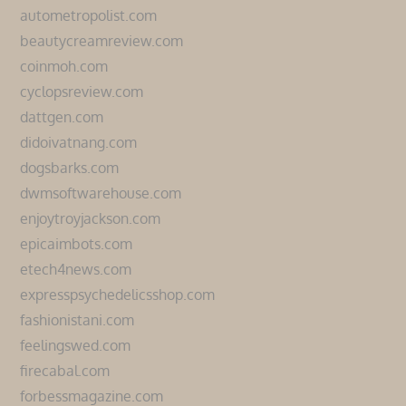
autometropolist.com
beautycreamreview.com
coinmoh.com
cyclopsreview.com
dattgen.com
didoivatnang.com
dogsbarks.com
dwmsoftwarehouse.com
enjoytroyjackson.com
epicaimbots.com
etech4news.com
expresspsychedelicsshop.com
fashionistani.com
feelingswed.com
firecabal.com
forbessmagazine.com