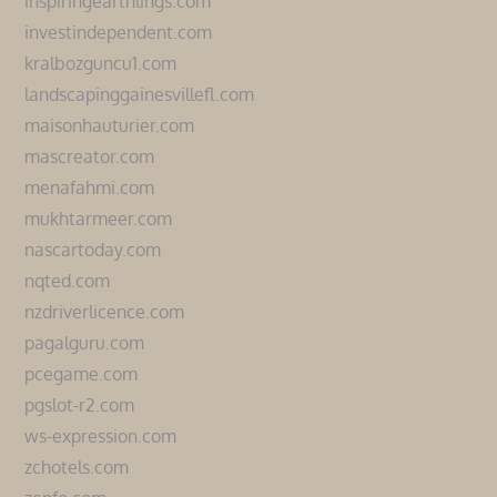
inspiringearthlings.com
investindependent.com
kralbozguncu1.com
landscapinggainesvillefl.com
maisonhauturier.com
mascreator.com
menafahmi.com
mukhtarmeer.com
nascartoday.com
nqted.com
nzdriverlicence.com
pagalguru.com
pcegame.com
pgslot-r2.com
ws-expression.com
zchotels.com