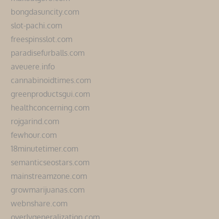
bongdasuncity.com
slot-pachi.com
freespinsslot.com
paradisefurballs.com
aveuere.info
cannabinoidtimes.com
greenproductsgui.com
healthconcerning.com
rojgarind.com
fewhour.com
18minutetimer.com
semanticseostars.com
mainstreamzone.com
growmarijuanas.com
webnshare.com
overlygeneralization.com