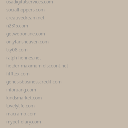
usadigitalservices.com
socialhoppers.com
creativedream.net
n2315.com
getwebonline.com
onlyfansheaven.com
lky08.com
ralph-fiennes.net
fielder-maximum-discount.net
fitfllex.com
genesisbusinesscredit.com
inforuang.com
kindsmarket.com
luvelylife.com
macramb.com
mypet-diary.com