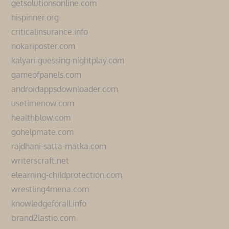
getsolutionsonline.com
hispinner.org
criticalinsurance.info
nokariposter.com
kalyan-guessing-nightplay.com
gameofpanels.com
androidappsdownloader.com
usetimenow.com
healthblow.com
gohelpmate.com
rajdhani-satta-matka.com
writerscraft.net
elearning-childprotection.com
wrestling4mena.com
knowledgeforall.info
brand2lastio.com