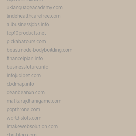
uklanguageacademy.com
lindehealthcarefree.com
allbusinessjobs.info
top10products.net
pickabatours.com
beastmode-bodybuilding.com
financelplan.info
businessfuture.info
infojudibet.com
cbdmap.info
deanbeanxn.com
matkarajdhanigame.com
popthrone.com
world-slots.com
imakewebsolution.com
che-blog.com