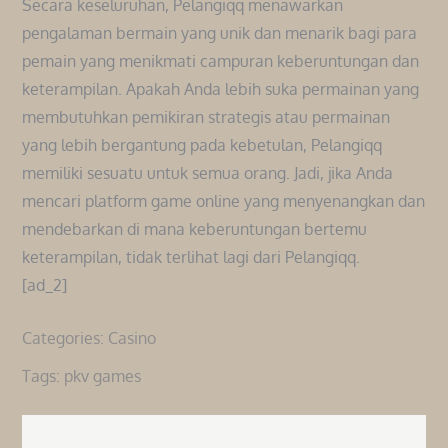
Secara keseluruhan, Pelangiqq menawarkan
pengalaman bermain yang unik dan menarik bagi para
pemain yang menikmati campuran keberuntungan dan
keterampilan. Apakah Anda lebih suka permainan yang
membutuhkan pemikiran strategis atau permainan
yang lebih bergantung pada kebetulan, Pelangiqq
memiliki sesuatu untuk semua orang. Jadi, jika Anda
mencari platform game online yang menyenangkan dan
mendebarkan di mana keberuntungan bertemu
keterampilan, tidak terlihat lagi dari Pelangiqq.
[ad_2]
Categories:
Casino
Tags:
pkv games
Post