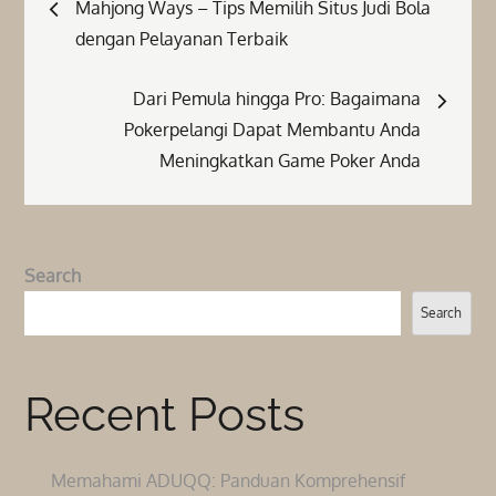
Mahjong Ways – Tips Memilih Situs Judi Bola
dengan Pelayanan Terbaik
navigation
Dari Pemula hingga Pro: Bagaimana
Pokerpelangi Dapat Membantu Anda
Meningkatkan Game Poker Anda
Search
Search
Recent Posts
Memahami ADUQQ: Panduan Komprehensif