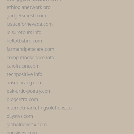
ethiopianetwork.org
gadgetsmesh.com
justicefornevada.com
leisuretours.info
hellotbsbro.com
farmandpetscare.com
computingservice.info
caiofracini.com
techpositive.info
unseonrang.com
pak-urdu-poetry.com
blogcetra.com
internetmarketingsolutions.co
ollystvs.com
globalnewscx.com
dogslives.com