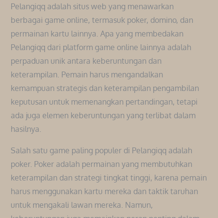
Pelangiqq adalah situs web yang menawarkan
berbagai game online, termasuk poker, domino, dan
permainan kartu lainnya. Apa yang membedakan
Pelangiqq dari platform game online lainnya adalah
perpaduan unik antara keberuntungan dan
keterampilan. Pemain harus mengandalkan
kemampuan strategis dan keterampilan pengambilan
keputusan untuk memenangkan pertandingan, tetapi
ada juga elemen keberuntungan yang terlibat dalam
hasilnya.
Salah satu game paling populer di Pelangiqq adalah
poker. Poker adalah permainan yang membutuhkan
keterampilan dan strategi tingkat tinggi, karena pemain
harus menggunakan kartu mereka dan taktik taruhan
untuk mengakali lawan mereka. Namun,