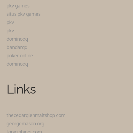
pkv games
situs pkv games
pkv
pkv
dominoqq
bandarqq
poker online
dominoqq
Links
thecedarglenmaltshop.com
georgemason.org
topicinhindi.com