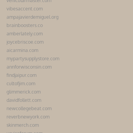
vehicularmaster.com
vibesaccent.com
ampajavierdemiguel.org
brainboosters.co
amberlately.com
joycebriscoe.com
aicarmina.com
mypartysupplystore.com
annforwisconsin.com
findjaipur.com
cultofjim.com
glimmerick.com
davidfollett.com
newcollegebeat.com
reverbnewyork.com
skinmerch.com