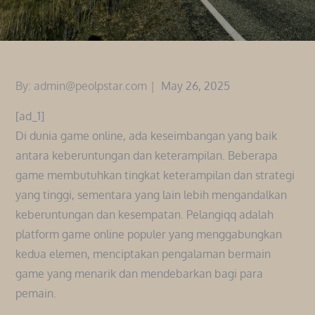
Posted
By:
admin@peolpstar.com
May 26, 2025
on
[ad_1]
Di dunia game online, ada keseimbangan yang baik
antara keberuntungan dan keterampilan. Beberapa
game membutuhkan tingkat keterampilan dan strategi
yang tinggi, sementara yang lain lebih mengandalkan
keberuntungan dan kesempatan. Pelangiqq adalah
platform game online populer yang menggabungkan
kedua elemen, menciptakan pengalaman bermain
game yang menarik dan mendebarkan bagi para
pemain.