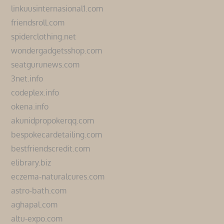
linkuusinternasional1.com
friendsroll.com
spiderclothing.net
wondergadgetsshop.com
seatgurunews.com
3net.info
codeplex.info
okena.info
akunidpropokerqq.com
bespokecardetailing.com
bestfriendscredit.com
elibrary.biz
eczema-naturalcures.com
astro-bath.com
aghapal.com
altu-expo.com