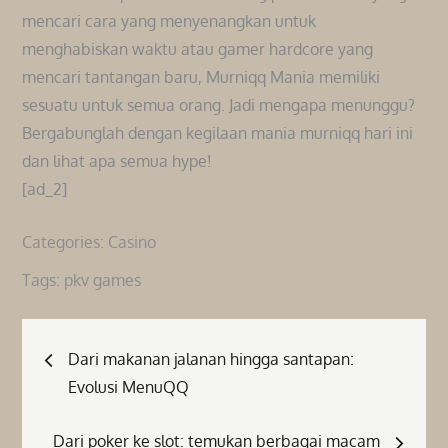
mencari cara yang menyenangkan untuk
menghabiskan waktu atau gamer hardcore yang
mencari tantangan baru, Murniqq Mania memiliki
sesuatu untuk semua orang. Jadi mengapa menunggu?
Bergabunglah dengan kegilaan mania murniqq hari ini
dan lihat apa semua hype!
[ad_2]
Categories:
Casino
Tags:
pkv games
Post
Dari makanan jalanan hingga santapan:
Evolusi MenuQQ
navigation
Dari poker ke slot: temukan berbagai macam