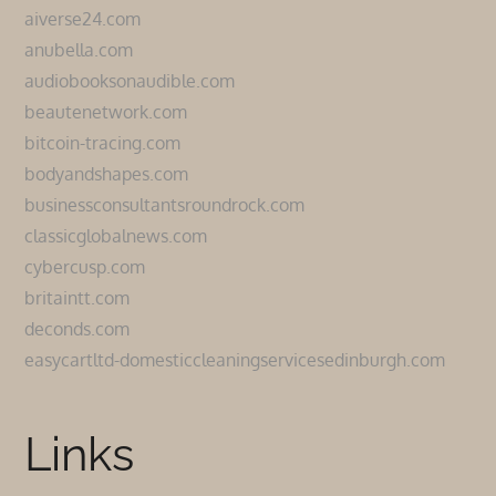
aiverse24.com
anubella.com
audiobooksonaudible.com
beautenetwork.com
bitcoin-tracing.com
bodyandshapes.com
businessconsultantsroundrock.com
classicglobalnews.com
cybercusp.com
britaintt.com
deconds.com
easycartltd-domesticcleaningservicesedinburgh.com
Links