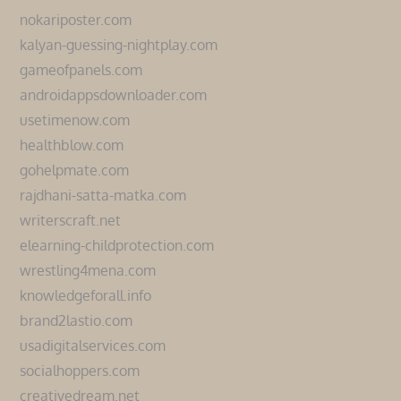
nokariposter.com
kalyan-guessing-nightplay.com
gameofpanels.com
androidappsdownloader.com
usetimenow.com
healthblow.com
gohelpmate.com
rajdhani-satta-matka.com
writerscraft.net
elearning-childprotection.com
wrestling4mena.com
knowledgeforall.info
brand2lastio.com
usadigitalservices.com
socialhoppers.com
creativedream.net