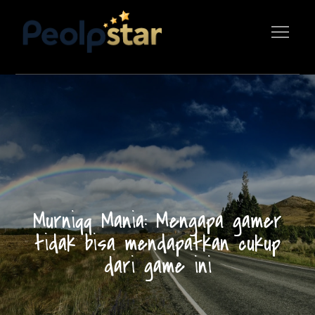
Skip
to
content
Situs Poker Online Terpopuler dengan
Bergabunglah di situs poker online terpopuler dengan banyak
kejutan harian. Nikmati bermain poker dengan berbagai hadiah
Banyak Kejutan Harian
dan bonus setiap hari.
Murniqq Mania: Mengapa gamer
tidak bisa mendapatkan cukup
dari game ini