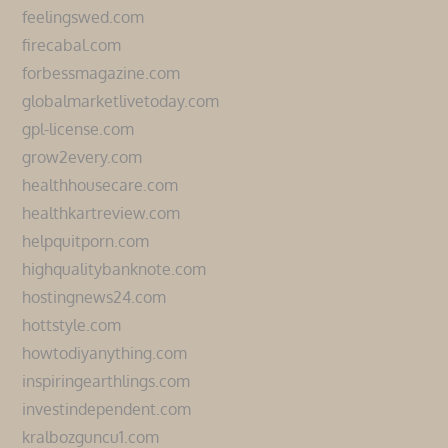
feelingswed.com
firecabal.com
forbessmagazine.com
globalmarketlivetoday.com
gpl-license.com
grow2every.com
healthhousecare.com
healthkartreview.com
helpquitporn.com
highqualitybanknote.com
hostingnews24.com
hottstyle.com
howtodiyanything.com
inspiringearthlings.com
investindependent.com
kralbozguncu1.com