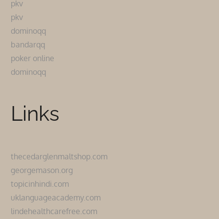
pkv
pkv
dominoqq
bandarqq
poker online
dominoqq
Links
thecedarglenmaltshop.com
georgemason.org
topicinhindi.com
uklanguageacademy.com
lindehealthcarefree.com