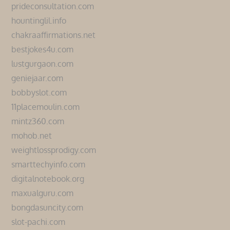
prideconsultation.com
hountinglil.info
chakraaffirmations.net
bestjokes4u.com
lustgurgaon.com
geniejaar.com
bobbyslot.com
11placemoulin.com
mintz360.com
mohob.net
weightlossprodigy.com
smarttechyinfo.com
digitalnotebook.org
maxualguru.com
bongdasuncity.com
slot-pachi.com