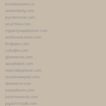
brainboosters.co
amberlately.com
joycebriscoe.com
aicarmina.com
mypartysupplystore.com
annforwisconsin.com
findjaipur.com
cultofjim.com
glimmerick.com
davidfollett.com
newcollegebeat.com
reverbnewyork.com
skinmerch.com
usvisaforum.com
bestmovierulz.com
jagalchi-trade.com