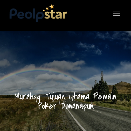
Skip
to
content
Situs Poker Online Terpopuler dengan
Bergabunglah di situs poker online terpopuler dengan
banyak kejutan harian. Nikmati bermain poker dengan
Banyak Kejutan Harian
berbagai hadiah dan bonus setiap hari.
Murahqq: Tujuan Utama Pemain
Poker Dimanapun