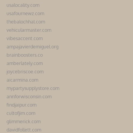
usalocality.com
usafournewz.com
thebalochhal.com
vehicularmaster.com
vibesaccent.com
ampajavierdemiguel.org
brainboosters.co
amberlately.com
joycebriscoe.com
aicarmina.com
mypartysupplystore.com
annforwisconsin.com
findjaipur.com
cultofjim.com
glimmerick.com
davidfollett.com