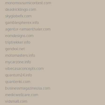
monomousumicontest.com
deadricklingo.com
skyglobefx.com
gamblespherex.info
agentur-ramsenthaler.com
eomdesigns.com
triptrekker.info
gendxxi.net
motomasters.info
mycarzone.info
vibecasaconcepts.com
quantum24.info
quantenki.com
businessmagazineusa.com
medicwellcare.com
vidsmall.com