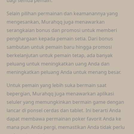
bagi semua pemain.
Selain pilihan permainan dan keamanannya yang
mengesankan, Murahqq juga menawarkan
serangkaian bonus dan promosi untuk memberi
penghargaan kepada pemain setia. Dari bonus
sambutan untuk pemain baru hingga promosi
berkelanjutan untuk pemain tetap, ada banyak
peluang untuk meningkatkan uang Anda dan
meningkatkan peluang Anda untuk menang besar.
Untuk pemain yang lebih suka bermain saat
bepergian, Murahqq juga menawarkan aplikasi
seluler yang memungkinkan bermain game dengan
lancar di ponsel cerdas dan tablet. Ini berarti Anda
dapat membawa permainan poker favorit Anda ke
mana pun Anda pergi, memastikan Anda tidak perlu