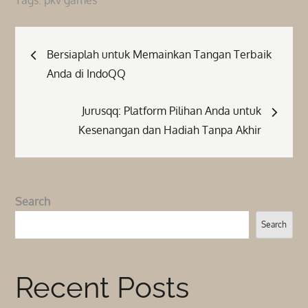
Tags:
pkv games
Post
Bersiaplah untuk Memainkan Tangan Terbaik
Anda di IndoQQ
navigation
Jurusqq: Platform Pilihan Anda untuk
Kesenangan dan Hadiah Tanpa Akhir
Search
Search
Recent Posts