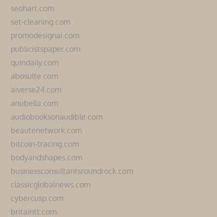
seohart.com
set-cleaning.com
promodesignai.com
publicistspaper.com
quindaily.com
abosulte.com
aiverse24.com
anubella.com
audiobooksonaudible.com
beautenetwork.com
bitcoin-tracing.com
bodyandshapes.com
businessconsultantsroundrock.com
classicglobalnews.com
cybercusp.com
britaintt.com