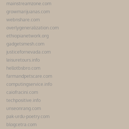
mainstreamzone.com
growmarijuanas.com
webnshare.com
overlygeneralization.com
ethiopianetwork.org
gadgetsmesh.com
justicefornevada.com
leisuretours.info
hellotbsbro.com
farmandpetscare.com
computingservice.info
caiofracini.com
techpositive.info
unseonrang.com
pak-urdu-poetry.com
blogcetra.com