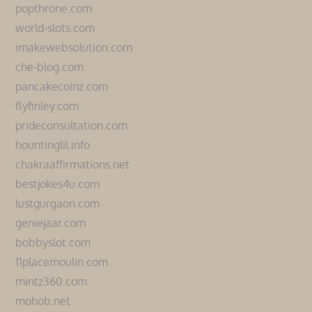
popthrone.com
world-slots.com
imakewebsolution.com
che-blog.com
pancakecoinz.com
flyfinley.com
prideconsultation.com
hountinglil.info
chakraaffirmations.net
bestjokes4u.com
lustgurgaon.com
geniejaar.com
bobbyslot.com
11placemoulin.com
mintz360.com
mohob.net