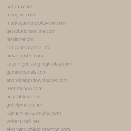
nabzah.com
mongive.com
matkagameresultsview.com
getsolutionsonline.com
hispinner.org
criticalinsurance.info
nokariposter.com
kalyan-guessing-nightplay.com
gameofpanels.com
androidappsdownloader.com
usetimenow.com
healthblow.com
gohelpmate.com
rajdhani-satta-matka.com
writerscraft.net
elearning-childprotection.com