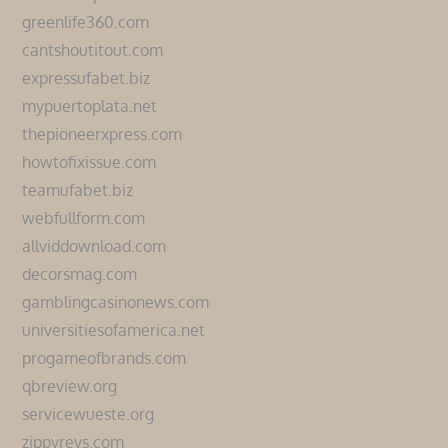
greenlife360.com
cantshoutitout.com
expressufabet.biz
mypuertoplata.net
thepioneerxpress.com
howtofixissue.com
teamufabet.biz
webfullform.com
allviddownload.com
decorsmag.com
gamblingcasinonews.com
universitiesofamerica.net
progameofbrands.com
qbreview.org
servicewueste.org
zippyrevs.com