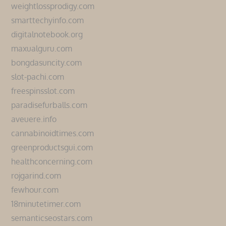
weightlossprodigy.com
smarttechyinfo.com
digitalnotebook.org
maxualguru.com
bongdasuncity.com
slot-pachi.com
freespinsslot.com
paradisefurballs.com
aveuere.info
cannabinoidtimes.com
greenproductsgui.com
healthconcerning.com
rojgarind.com
fewhour.com
18minutetimer.com
semanticseostars.com