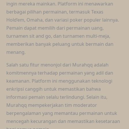
ingin mereka mainkan. Platform ini menawarkan
berbagai pilihan permainan, termasuk Texas
Hold’em, Omaha, dan variasi poker populer lainnya.
Pemain dapat memilih dari permainan uang,
turnamen sit and go, dan turnamen multi-meja,
memberikan banyak peluang untuk bermain dan
menang.
Salah satu fitur menonjol dari Murahqq adalah
komitmennya terhadap permainan yang adil dan
keamanan. Platform ini menggunakan teknologi
enkripsi canggih untuk memastikan bahwa
informasi pemain selalu terlindungi. Selain itu,
Murahqq mempekerjakan tim moderator
berpengalaman yang memantau permainan untuk
mencegah kecurangan dan memastikan kesetaraan