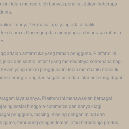
form ini telah memperoleh banyak pengikut dalam beberapa
dunia.
nline lainnya? Rahasia apa yang ada di balik
at ke dalam di Gocengqq dan mengungkap beberapa rahasia
es.
ngqq adalah antarmuka yang ramah pengguna. Platform ini
jelas dan kontrol intuitif yang membuatnya sederhana bagi
Desain yang ramah pengguna ini telah membantu menarik
ena orang-orang dari segala usia dan latar belakang dapat
eragam layanannya. Platform ini menawarkan berbagai
jaring sosial hingga e-commerce dan banyak lagi.
bagai pengguna, masing -masing dengan minat dan
in game, terhubung dengan teman, atau berbelanja produk,