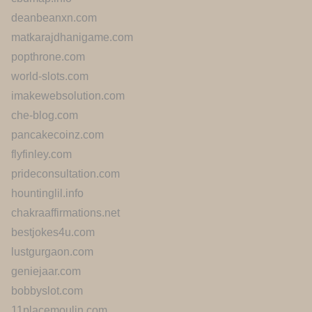
deanbeanxn.com
matkarajdhanigame.com
popthrone.com
world-slots.com
imakewebsolution.com
che-blog.com
pancakecoinz.com
flyfinley.com
prideconsultation.com
hountinglil.info
chakraaffirmations.net
bestjokes4u.com
lustgurgaon.com
geniejaar.com
bobbyslot.com
11placemoulin.com