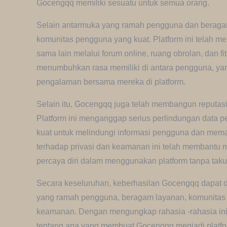
Gocengqq memiliki sesuatu untuk semua orang.
Selain antarmuka yang ramah pengguna dan berag
komunitas pengguna yang kuat. Platform ini telah m
sama lain melalui forum online, ruang obrolan, dan f
menumbuhkan rasa memiliki di antara pengguna, yan
pengalaman bersama mereka di platform.
Selain itu, Gocengqq juga telah membangun reputas
Platform ini menganggap serius perlindungan data
kuat untuk melindungi informasi pengguna dan mem
terhadap privasi dan keamanan ini telah membantu
percaya diri dalam menggunakan platform tanpa taku
Secara keseluruhan, keberhasilan Gocengqq dapat d
yang ramah pengguna, beragam layanan, komunitas 
keamanan. Dengan mengungkap rahasia -rahasia ini
tentang apa yang membuat Gocengqq menjadi platfo