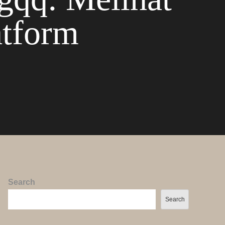
atform
Search
Search