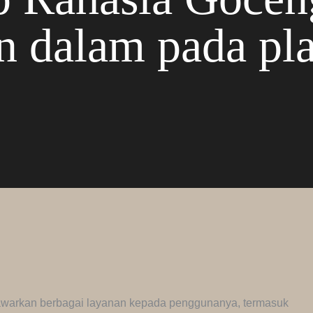
n dalam pada pl
awarkan berbagai layanan kepada penggunanya, termasuk