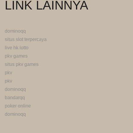
LINK LAINNYA
dominoqq
situs slot terpercaya
live hk lotto
pkv games
situs pkv games
pkv
pkv
dominoqq
bandarqq
poker online
dominoqq