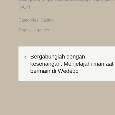
[ad_2]
Categories:
Casino
Tags:
pkv games
Post
Bergabunglah dengan
kesenangan: Menjelajahi manfaat
navigation
bermain di Wedeqq