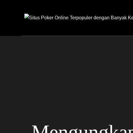
Skip
to
content
Mengungkap