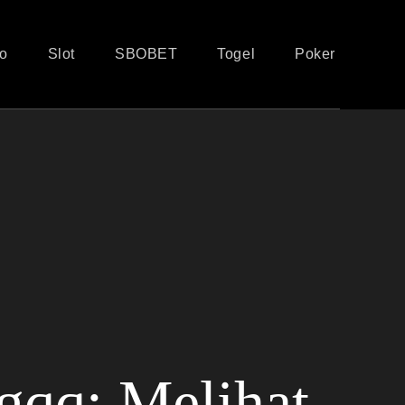
o
Slot
SBOBET
Togel
Poker
populer dengan Banyak Kejutan
 dengan banyak kejutan harian. Nikmati bermain poker dengan
qq: Melihat