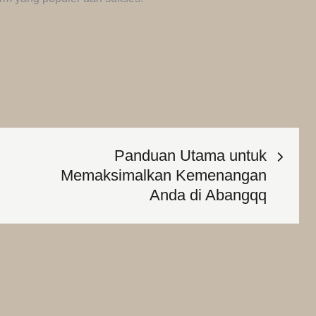
Panduan Utama untuk
Memaksimalkan Kemenangan
Anda di Abangqq