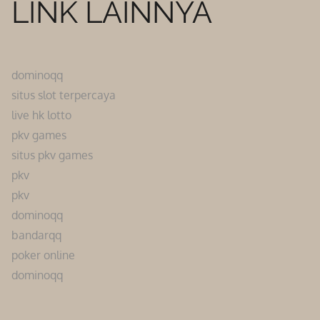
LINK LAINNYA
dominoqq
situs slot terpercaya
live hk lotto
pkv games
situs pkv games
pkv
pkv
dominoqq
bandarqq
poker online
dominoqq