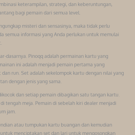
binasi keterampilan, strategi, dan keberuntungan,
tang bagi pemain dari semua level.
ngungkap misteri dan sensasinya, maka tidak perlu
da semua informasi yang Anda perlukan untuk memulai
.
sar-dasarnya. Pinoqq adalah permainan kartu yang
mainan ini adalah menjadi pemain pertama yang
n run. Set adalah sekelompok kartu dengan nilai yang
tan dengan jenis yang sama.
kocok dan setiap pemain dibagikan satu tangan kartu.
di tengah meja. Pemain di sebelah kiri dealer menjadi
um jam.
 undian atau tumpukan kartu buangan dan kemudian
untuk menciptakan set dan lari untuk mengosongkan