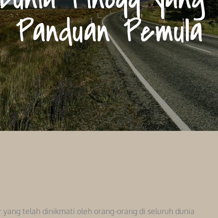
Panduan Pemula
ang telah dinikmati oleh orang-orang di seluruh dunia