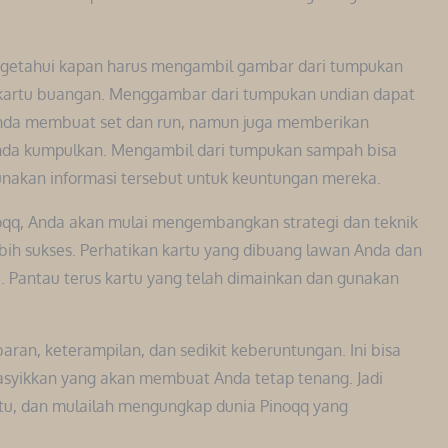
engetahui kapan harus mengambil gambar dari tumpukan
kartu buangan. Menggambar dari tumpukan undian dapat
nda membuat set dan run, namun juga memberikan
Anda kumpulkan. Mengambil dari tumpukan sampah bisa
nakan informasi tersebut untuk keuntungan mereka.
qq, Anda akan mulai mengembangkan strategi dan teknik
h sukses. Perhatikan kartu yang dibuang lawan Anda dan
. Pantau terus kartu yang telah dimainkan dan gunakan
an, keterampilan, dan sedikit keberuntungan. Ini bisa
yikkan yang akan membuat Anda tetap tenang. Jadi
u, dan mulailah mengungkap dunia Pinoqq yang