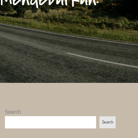
Search
Search