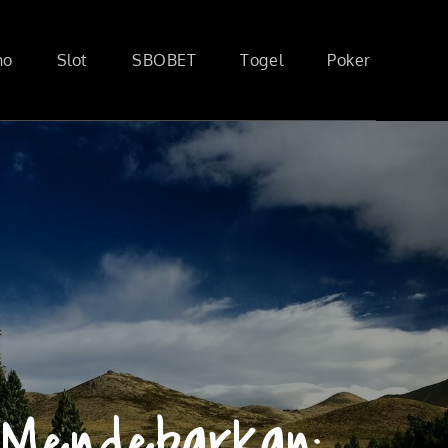
no
Slot
SBOBET
Togel
Poker
an Banyak Kejutan Harian
rian. Nikmati bermain poker dengan berbagai hadiah dan
 Mendebarkan: