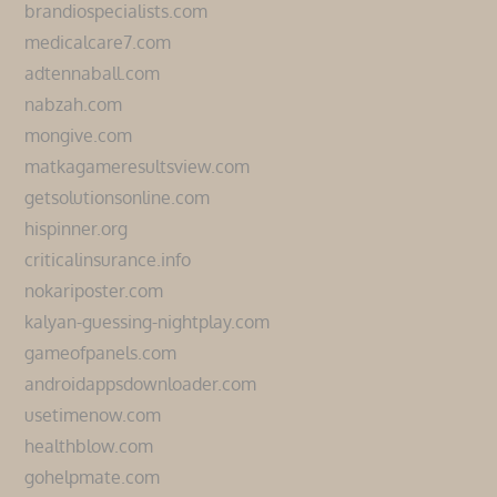
brandiospecialists.com
medicalcare7.com
adtennaball.com
nabzah.com
mongive.com
matkagameresultsview.com
getsolutionsonline.com
hispinner.org
criticalinsurance.info
nokariposter.com
kalyan-guessing-nightplay.com
gameofpanels.com
androidappsdownloader.com
usetimenow.com
healthblow.com
gohelpmate.com