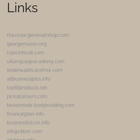
Links
thecedarglenmaltshop.com
georgemason.org
topicinhindi.com
uklanguageacademy.com
lindehealthcarefree.com
allbusinessjobs.info
top10products.net
pickabatours.com
beastmode-bodybuilding.com
financelplan.info
businessfuture.info
infojudibet.com