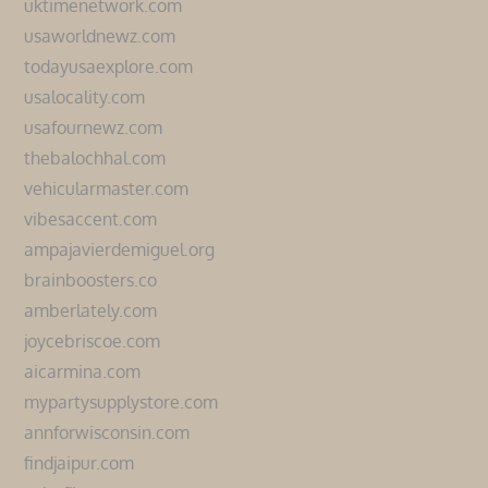
uktimenetwork.com
usaworldnewz.com
todayusaexplore.com
usalocality.com
usafournewz.com
thebalochhal.com
vehicularmaster.com
vibesaccent.com
ampajavierdemiguel.org
brainboosters.co
amberlately.com
joycebriscoe.com
aicarmina.com
mypartysupplystore.com
annforwisconsin.com
findjaipur.com