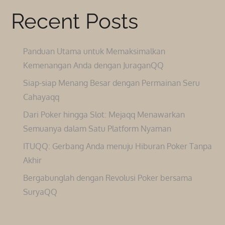
Recent Posts
Panduan Utama untuk Memaksimalkan
Kemenangan Anda dengan JuraganQQ
Siap-siap Menang Besar dengan Permainan Seru
Cahayaqq
Dari Poker hingga Slot: Mejaqq Menawarkan
Semuanya dalam Satu Platform Nyaman
ITUQQ: Gerbang Anda menuju Hiburan Poker Tanpa
Akhir
Bergabunglah dengan Revolusi Poker bersama
SuryaQQ