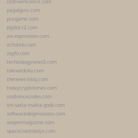
nzdriverlicence.com
pagalguru.com
pcegame.com
pgslot-r2.com
ws-expression.com
zchotels.com
zepfo.com
technologynews5.com
teknoeduka.com
thenews-blog.com
todaycryptotimes.com
usabonuscodes.com
sm-satta-makta-gods.com
softwaredegimnasios.com
soopermagazine.com
spacecoastdailys.com