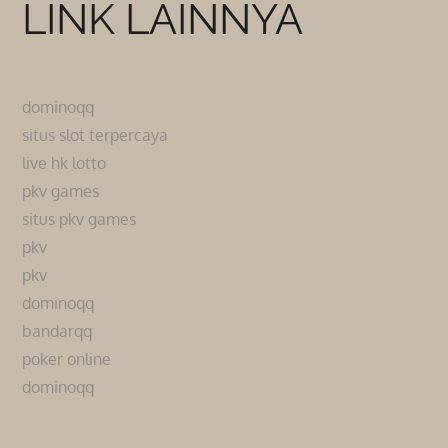
LINK LAINNYA
dominoqq
situs slot terpercaya
live hk lotto
pkv games
situs pkv games
pkv
pkv
dominoqq
bandarqq
poker online
dominoqq