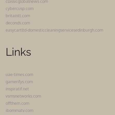
classicglobalnews.com
cybercusp.com
britaintt.com
deconds.com
easycartltd-domesticcleaningservicesedinburgh.com
Links
uae-times.com
gamerifys.com
inspiratif.net
vsmsnetworks.com
offthem.com
ibommatv.com