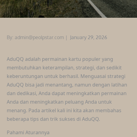
Posted
By:
admin@peolpstar.com
January 29, 2026
on
AduQQ adalah permainan kartu populer yang
membutuhkan keterampilan, strategi, dan sedikit
keberuntungan untuk berhasil. Menguasai strategi
AduQQ bisa jadi menantang, namun dengan latihan
dan dedikasi, Anda dapat meningkatkan permainan
Anda dan meningkatkan peluang Anda untuk
menang. Pada artikel kali ini kita akan membahas
beberapa tips dan trik sukses di AduQQ.
Pahami Aturannya