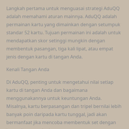
Langkah pertama untuk menguasai strategi AduQQ
adalah memahami aturan mainnya. AduQQ adalah
permainan kartu yang dimainkan dengan setumpuk
standar 52 kartu. Tujuan permainan ini adalah untuk
mendapatkan skor setinggi mungkin dengan
membentuk pasangan, tiga kali lipat, atau empat
jenis dengan kartu di tangan Anda.
Kenali Tangan Anda
Di AduQQ, penting untuk mengetahui nilai setiap
kartu di tangan Anda dan bagaimana
menggunakannya untuk keuntungan Anda.
Misalnya, kartu berpasangan dan tripel bernilai lebih
banyak poin daripada kartu tunggal, jadi akan
bermanfaat jika mencoba membentuk set dengan