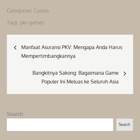
Categories:
Casino
Tags:
pkv games
Post
Manfaat Asuransi PKV: Mengapa Anda Harus
Mempertimbangkannya
navigation
Bangkitnya Sakong: Bagaimana Game
Populer Ini Meluas ke Seluruh Asia
Search
Search