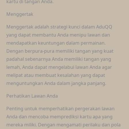
kartu di tangan Anda.
Menggertak
Menggertak adalah strategi kunci dalam AduQQ
yang dapat membantu Anda menipu lawan dan
mendapatkan keuntungan dalam permainan.
Dengan berpura-pura memiliki tangan yang kuat
padahal sebenarnya Anda memiliki tangan yang
lemah, Anda dapat mengelabui lawan Anda agar
melipat atau membuat kesalahan yang dapat
menguntungkan Anda dalam jangka panjang.
Perhatikan Lawan Anda
Penting untuk memperhatikan pergerakan lawan
Anda dan mencoba memprediksi kartu apa yang
mereka miliki. Dengan mengamati perilaku dan pola