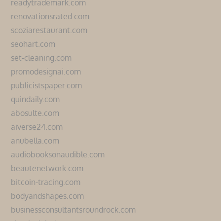
readytrademark.com
renovationsrated.com
scoziarestaurant.com
seohart.com
set-cleaning.com
promodesignai.com
publicistspaper.com
quindaily.com
abosulte.com
aiverse24.com
anubella.com
audiobooksonaudible.com
beautenetwork.com
bitcoin-tracing.com
bodyandshapes.com
businessconsultantsroundrock.com