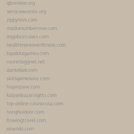
qbreview.org
servicewueste.org
zippyrevs.com
matkanumbernow.com
myjobcirculars.com
healthmoreoverfitness.com
topslotxgames.com
routerloggnet.net
dantella6.com
slotsgamesone.com
hispinzone.com
kalyanbazarnights.com
top-online-casino-usa.com
honghuidoor.com
flowingtravel.com
nineniki.com