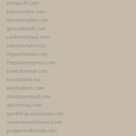
techporfit.com
bekasionline.com
nbusinessplan.com
greenlife360.com
cantshoutitout.com
expressufabet.biz
mypuertoplata.net
thepioneerxpress.com
howtofixissue.com
teamufabet.biz
webfullform.com
allviddownload.com
decorsmag.com
gamblingcasinonews.com
universitiesofamerica.net
progameofbrands.com