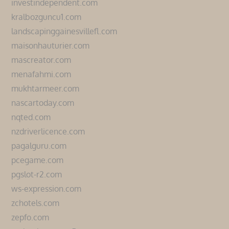
investindependent.com
kralbozguncu1.com
landscapinggainesvillefl.com
maisonhauturier.com
mascreator.com
menafahmi.com
mukhtarmeer.com
nascartoday.com
nqted.com
nzdriverlicence.com
pagalguru.com
pcegame.com
pgslot-r2.com
ws-expression.com
zchotels.com
zepfo.com