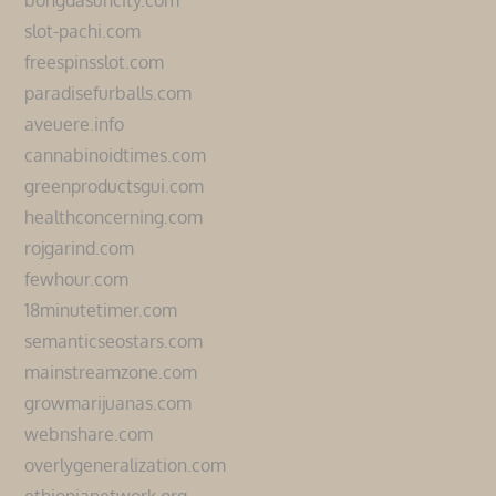
bongdasuncity.com
slot-pachi.com
freespinsslot.com
paradisefurballs.com
aveuere.info
cannabinoidtimes.com
greenproductsgui.com
healthconcerning.com
rojgarind.com
fewhour.com
18minutetimer.com
semanticseostars.com
mainstreamzone.com
growmarijuanas.com
webnshare.com
overlygeneralization.com