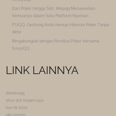
Dari Poker hingga Slot: Mejaqq Menawarkan
Semuanya dalam Satu Platform Nyaman
ITUQQ: Gerbang Anda menuju Hiburan Poker Tanpa
Akhir
Bergabunglah dengan Revolusi Poker bersama
SuryaQQ
LINK LAINNYA
dominoqq
situs slot terpercaya
live hk lotto
pkv games