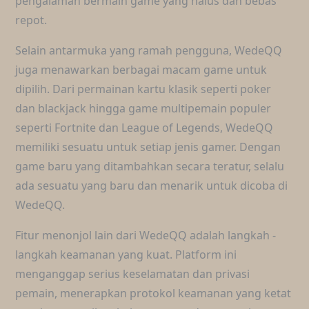
pengalaman bermain game yang halus dan bebas
repot.
Selain antarmuka yang ramah pengguna, WedeQQ
juga menawarkan berbagai macam game untuk
dipilih. Dari permainan kartu klasik seperti poker
dan blackjack hingga game multipemain populer
seperti Fortnite dan League of Legends, WedeQQ
memiliki sesuatu untuk setiap jenis gamer. Dengan
game baru yang ditambahkan secara teratur, selalu
ada sesuatu yang baru dan menarik untuk dicoba di
WedeQQ.
Fitur menonjol lain dari WedeQQ adalah langkah -
langkah keamanan yang kuat. Platform ini
menganggap serius keselamatan dan privasi
pemain, menerapkan protokol keamanan yang ketat