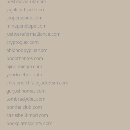
bestmovierulz.com
jagalchi-trade.com
loopersound.com
minapenelope.com
justicereformalliance.com
cryptoglax.com
ohiohobbyplus.com
bogothemes.com
ajino-mingei.com
yourfreehost.info
cheapnorthfacejacketsm.com
gurjoshhomes.com
tombradydiet.com
bonthaiclub.com
casusbelli-mod.com
bookplatesociety.com