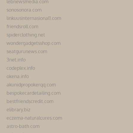
lebnewsmedia.com
sonosonora.com
linkuusinternasional1.com
friendsroll.com
spiderclothing.net
wondergadgetsshop.com
seatgurunews.com
3net.info
codeplex.info
okena.info
akunidpropokerqq.com
bespokecardetailing.com
bestfriendscredit.com
elibrary.biz
eczema-naturalcures.com
astro-bath.com