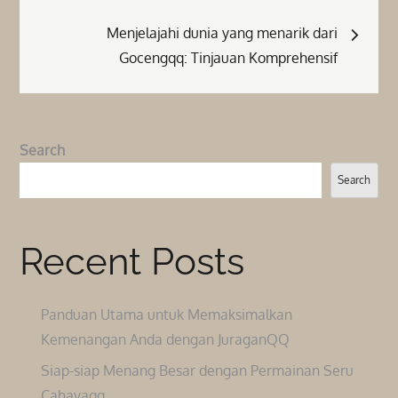
navigation
Menjelajahi dunia yang menarik dari
Gocengqq: Tinjauan Komprehensif
Search
Search
Recent Posts
Panduan Utama untuk Memaksimalkan
Kemenangan Anda dengan JuraganQQ
Siap-siap Menang Besar dengan Permainan Seru
Cahayaqq