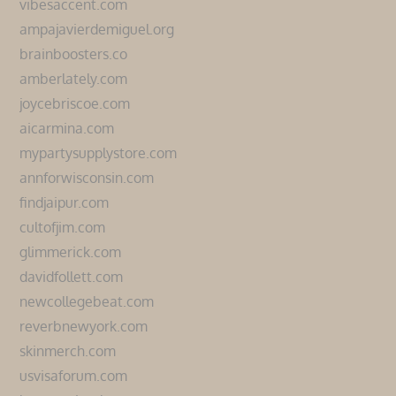
vibesaccent.com
ampajavierdemiguel.org
brainboosters.co
amberlately.com
joycebriscoe.com
aicarmina.com
mypartysupplystore.com
annforwisconsin.com
findjaipur.com
cultofjim.com
glimmerick.com
davidfollett.com
newcollegebeat.com
reverbnewyork.com
skinmerch.com
usvisaforum.com