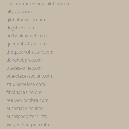
internetmarketingsolutions.co
ollystvs.com
globalnewscx.com
dogslives.com
pdfbookplanet.com
queenofrattan.com
thequeenofrattan.com
denohubpro.com
blades-knife.com
one-piece-spoiler.com
studiooneiota.com
findingcasino.org
realworldcobra.com
automachine.info
autospeedsters.info
wagerchampion.info