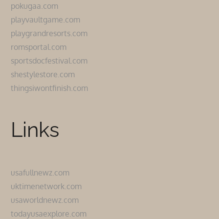
pokugaa.com
playvaultgame.com
playgrandresorts.com
romsportal.com
sportsdocfestival.com
shestylestore.com
thingsiwontfinish.com
Links
usafullnewz.com
uktimenetwork.com
usaworldnewz.com
todayusaexplore.com