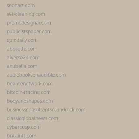
seohart.com
set-cleaning.com
promodesignai.com
publicistspaper.com
quindaily.com
abosulte.com
aiverse24.com
anubella.com
audiobooksonaudible.com
beautenetwork.com
bitcoin-tracing.com
bodyandshapes.com
businessconsultantsroundrock.com
classicglobalnews.com
cybercusp.com
britaintt.com