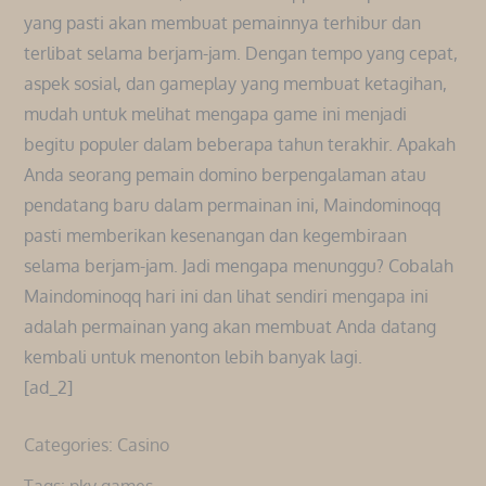
yang pasti akan membuat pemainnya terhibur dan
terlibat selama berjam-jam. Dengan tempo yang cepat,
aspek sosial, dan gameplay yang membuat ketagihan,
mudah untuk melihat mengapa game ini menjadi
begitu populer dalam beberapa tahun terakhir. Apakah
Anda seorang pemain domino berpengalaman atau
pendatang baru dalam permainan ini, Maindominoqq
pasti memberikan kesenangan dan kegembiraan
selama berjam-jam. Jadi mengapa menunggu? Cobalah
Maindominoqq hari ini dan lihat sendiri mengapa ini
adalah permainan yang akan membuat Anda datang
kembali untuk menonton lebih banyak lagi.
[ad_2]
Categories:
Casino