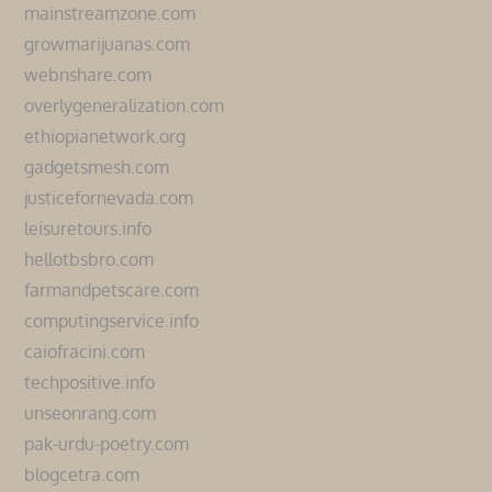
mainstreamzone.com
growmarijuanas.com
webnshare.com
overlygeneralization.com
ethiopianetwork.org
gadgetsmesh.com
justicefornevada.com
leisuretours.info
hellotbsbro.com
farmandpetscare.com
computingservice.info
caiofracini.com
techpositive.info
unseonrang.com
pak-urdu-poetry.com
blogcetra.com