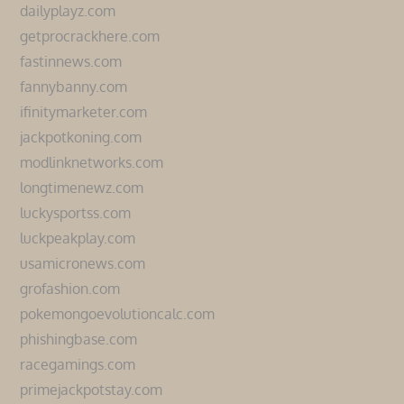
dailyplayz.com
getprocrackhere.com
fastinnews.com
fannybanny.com
ifinitymarketer.com
jackpotkoning.com
modlinknetworks.com
longtimenewz.com
luckysportss.com
luckpeakplay.com
usamicronews.com
grofashion.com
pokemongoevolutioncalc.com
phishingbase.com
racegamings.com
primejackpotstay.com