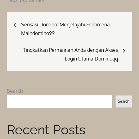
Tags:
pkv games
Post
Sensasi Domino: Menjelajahi Fenomena
Maindomino99
navigation
Tingkatkan Permainan Anda dengan Akses
Login Utama Dominoqq
Search
Search
Recent Posts