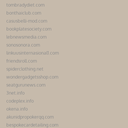
tombradydiet.com
bonthaiclub.com
casusbelli-mod.com
bookplatesociety.com
lebnewsmedia.com
sonosonora.com
linkuusinternasional1.com
friendsroll.com
spiderclothing.net
wondergadgetsshop.com
seatgurunews.com
3net.info
codeplex.info
okena.info
akunidpropokerqq.com
bespokecardetailing.com