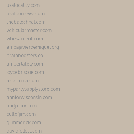
usalocality.com
usafournewz.com
thebalochhal.com
vehicularmaster.com
vibesaccent.com
ampajavierdemiguel.org
brainboosters.co
amberlately.com
joycebriscoe.com
aicarmina.com
mypartysupplystore.com
annforwisconsin.com
findjaipur.com
cultofjim.com
glimmerick.com
davidfollett.com