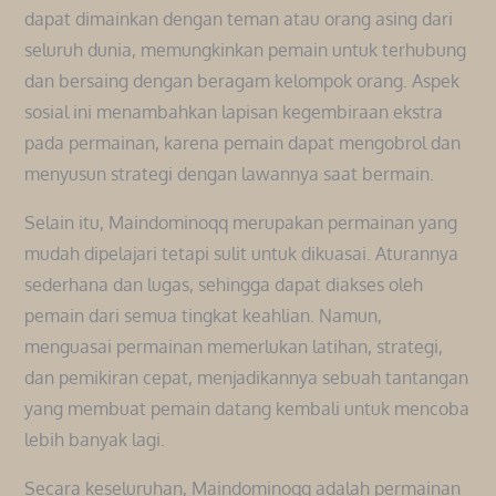
dapat dimainkan dengan teman atau orang asing dari
seluruh dunia, memungkinkan pemain untuk terhubung
dan bersaing dengan beragam kelompok orang. Aspek
sosial ini menambahkan lapisan kegembiraan ekstra
pada permainan, karena pemain dapat mengobrol dan
menyusun strategi dengan lawannya saat bermain.
Selain itu, Maindominoqq merupakan permainan yang
mudah dipelajari tetapi sulit untuk dikuasai. Aturannya
sederhana dan lugas, sehingga dapat diakses oleh
pemain dari semua tingkat keahlian. Namun,
menguasai permainan memerlukan latihan, strategi,
dan pemikiran cepat, menjadikannya sebuah tantangan
yang membuat pemain datang kembali untuk mencoba
lebih banyak lagi.
Secara keseluruhan, Maindominoqq adalah permainan