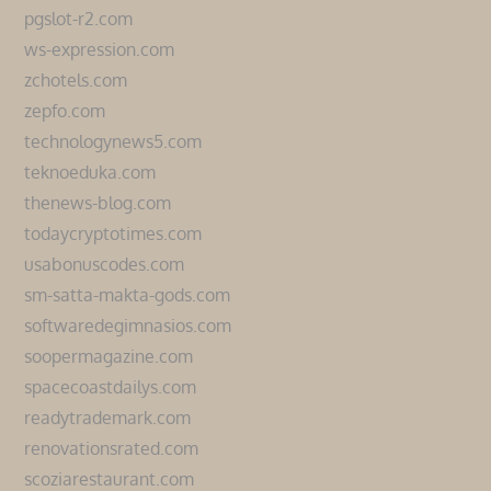
pgslot-r2.com
ws-expression.com
zchotels.com
zepfo.com
technologynews5.com
teknoeduka.com
thenews-blog.com
todaycryptotimes.com
usabonuscodes.com
sm-satta-makta-gods.com
softwaredegimnasios.com
soopermagazine.com
spacecoastdailys.com
readytrademark.com
renovationsrated.com
scoziarestaurant.com