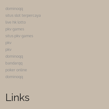
dominoqq
situs slot terpercaya
live hk lotto
pkv games
situs pkv games
pkv
pkv
dominoqq
bandarqq
poker online
dominoqq
Links