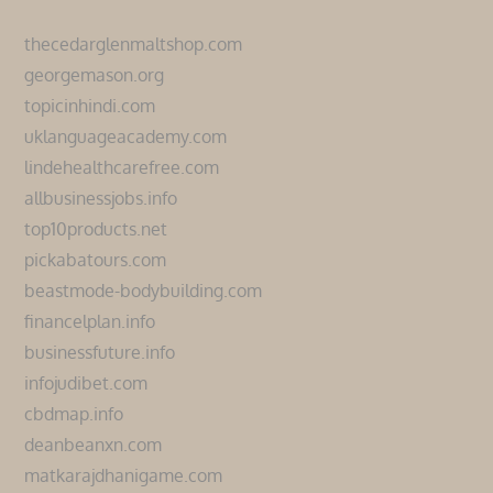
thecedarglenmaltshop.com
georgemason.org
topicinhindi.com
uklanguageacademy.com
lindehealthcarefree.com
allbusinessjobs.info
top10products.net
pickabatours.com
beastmode-bodybuilding.com
financelplan.info
businessfuture.info
infojudibet.com
cbdmap.info
deanbeanxn.com
matkarajdhanigame.com