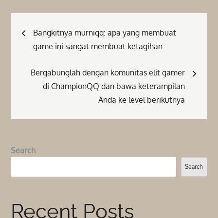
Post
Bangkitnya murniqq: apa yang membuat
game ini sangat membuat ketagihan
navigation
Bergabunglah dengan komunitas elit gamer
di ChampionQQ dan bawa keterampilan
Anda ke level berikutnya
Search
Search
Recent Posts