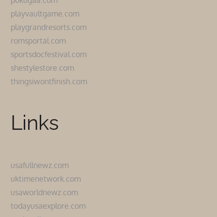
pokugaa.com
playvaultgame.com
playgrandresorts.com
romsportal.com
sportsdocfestival.com
shestylestore.com
thingsiwontfinish.com
Links
usafullnewz.com
uktimenetwork.com
usaworldnewz.com
todayusaexplore.com