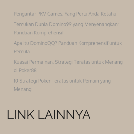
Pengantar PKV Games: Yang Perlu Anda Ketahui
Temukan Dunia Domino99 yang Menyenangkan:
Panduan Komprehensif
Apa itu DominoQQ? Panduan Komprehensif untuk
Pemula
Kuasai Permainan: Strategi Teratas untuk Menang
di Poker88
10 Strategi Poker Teratas untuk Pemain yang
Menang
LINK LAINNYA