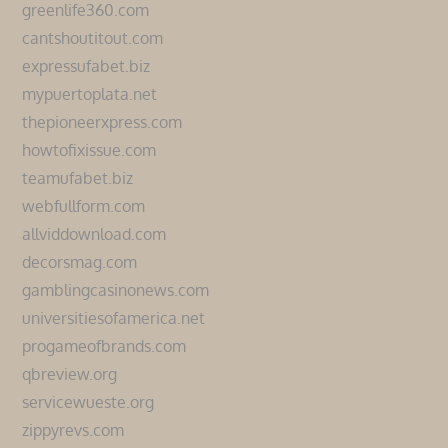
greenlife360.com
cantshoutitout.com
expressufabet.biz
mypuertoplata.net
thepioneerxpress.com
howtofixissue.com
teamufabet.biz
webfullform.com
allviddownload.com
decorsmag.com
gamblingcasinonews.com
universitiesofamerica.net
progameofbrands.com
qbreview.org
servicewueste.org
zippyrevs.com