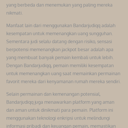
yang berbeda dan menemukan yang paling mereka
nikmati.
Manfaat lain dari menggunakan Bandarjudiqq adalah
kesempatan untuk memenangkan uang sungguhan.
Sementara judi selalu datang dengan risiko, sensasi
berpotensi memenangkan jackpot besar adalah apa
yang membuat banyak pemain kembali untuk lebih.
Dengan Bandarjudiqq, pemain memiliki kesempatan
untuk memenangkan uang saat memainkan permainan
favorit mereka dari kenyamanan rumah mereka sendiri.
Selain permainan dan kemenangan potensial,
Bandarjudiqq juga menawarkan platform yang aman
dan aman untuk dinikmati para pemain. Platform ini
menggunakan teknologi enkripsi untuk melindungi
informasi pribadi dan keuangan pemain, memastikan