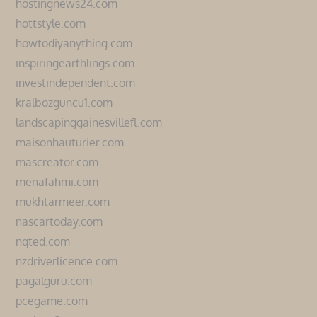
hostingnews24.com
hottstyle.com
howtodiyanything.com
inspiringearthlings.com
investindependent.com
kralbozguncu1.com
landscapinggainesvillefl.com
maisonhauturier.com
mascreator.com
menafahmi.com
mukhtarmeer.com
nascartoday.com
nqted.com
nzdriverlicence.com
pagalguru.com
pcegame.com