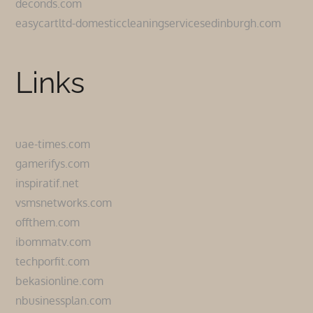
deconds.com
easycartltd-domesticcleaningservicesedinburgh.com
Links
uae-times.com
gamerifys.com
inspiratif.net
vsmsnetworks.com
offthem.com
ibommatv.com
techporfit.com
bekasionline.com
nbusinessplan.com