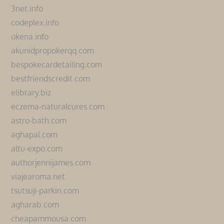
3net.info
codeplex.info
okena.info
akunidpropokerqq.com
bespokecardetailing.com
bestfriendscredit.com
elibrary.biz
eczema-naturalcures.com
astro-bath.com
aghapal.com
altu-expo.com
authorjennijames.com
viajearoma.net
tsutsuji-parkin.com
agharab.com
cheapammousa.com