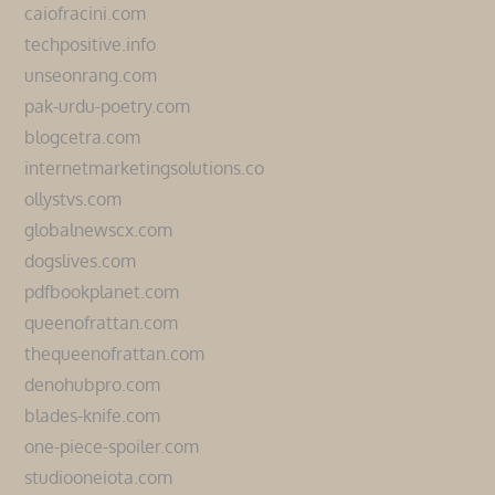
caiofracini.com
techpositive.info
unseonrang.com
pak-urdu-poetry.com
blogcetra.com
internetmarketingsolutions.co
ollystvs.com
globalnewscx.com
dogslives.com
pdfbookplanet.com
queenofrattan.com
thequeenofrattan.com
denohubpro.com
blades-knife.com
one-piece-spoiler.com
studiooneiota.com