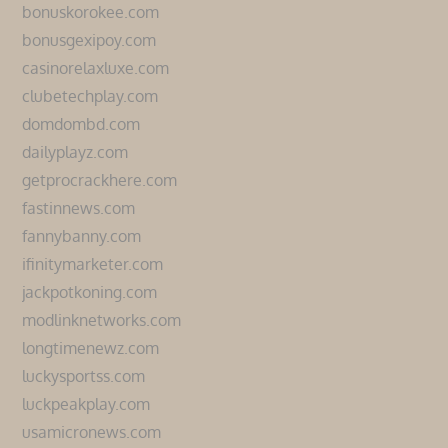
bonuskorokee.com
bonusgexipoy.com
casinorelaxluxe.com
clubetechplay.com
domdombd.com
dailyplayz.com
getprocrackhere.com
fastinnews.com
fannybanny.com
ifinitymarketer.com
jackpotkoning.com
modlinknetworks.com
longtimenewz.com
luckysportss.com
luckpeakplay.com
usamicronews.com