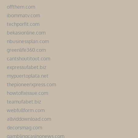
offthem.com
ibommatv.com
techporfit.com
bekasionline.com
nbusinessplan.com
greenlife360.com
cantshoutitout.com
expressufabet.biz
mypuertoplata.net
thepioneerxpress.com
howtofixissue.com
teamufabet.biz
webfullform.com
allviddownload.com
decorsmag.com
gamblingcasinonews.com