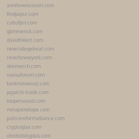
annforwisconsin.com
findjaipur.com
cultofjim.com
glimmerick.com
davidfollett.com
newcollegebeat.com
reverbnewyork.com
skinmerch.com
usvisaforum.com
bestmovierulz.com
jagalchi-trade.com
loopersound.com
minapenelope.com
justicereformalliance.com
cryptoglax.com
ohiohobbyplus.com