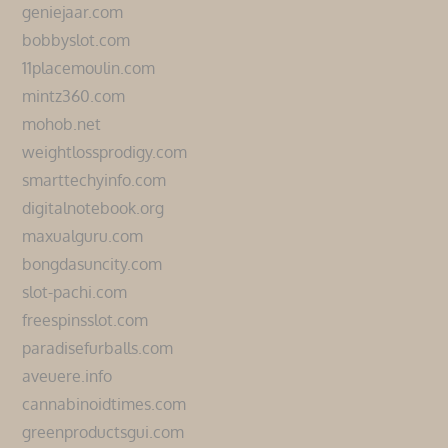
geniejaar.com
bobbyslot.com
11placemoulin.com
mintz360.com
mohob.net
weightlossprodigy.com
smarttechyinfo.com
digitalnotebook.org
maxualguru.com
bongdasuncity.com
slot-pachi.com
freespinsslot.com
paradisefurballs.com
aveuere.info
cannabinoidtimes.com
greenproductsgui.com