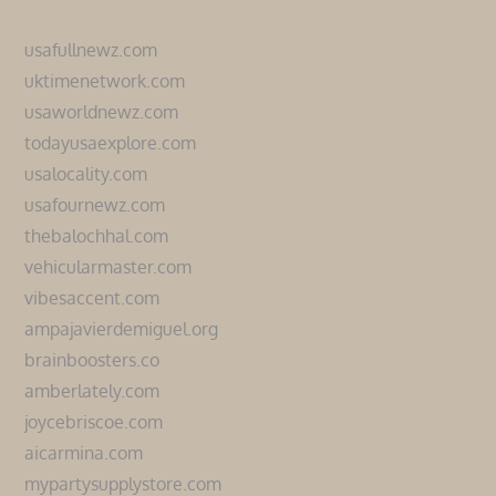
usafullnewz.com
uktimenetwork.com
usaworldnewz.com
todayusaexplore.com
usalocality.com
usafournewz.com
thebalochhal.com
vehicularmaster.com
vibesaccent.com
ampajavierdemiguel.org
brainboosters.co
amberlately.com
joycebriscoe.com
aicarmina.com
mypartysupplystore.com