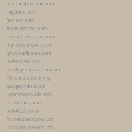
healthconcerning.com
rojgarind.com
fewhour.com
18minutetimer.com
semanticseostars.com
mainstreamzone.com
growmarijuanas.com
webnshare.com
overlygeneralization.com
ethiopianetwork.org
gadgetsmesh.com
justicefornevada.com
leisuretours.info
hellotbsbro.com
farmandpetscare.com
computingservice.info