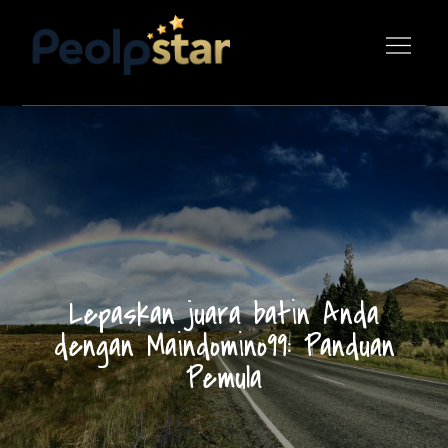
Skip
to
content
Situs Poker Online Terpopuler dengan
Bergabunglah di situs poker online terpopuler dengan
banyak kejutan harian. Nikmati bermain poker dengan
Banyak Kejutan Harian
berbagai hadiah dan bonus setiap hari.
Lepaskan juara batin Anda
dengan Maindomino99: Panduan
Pemula