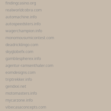
findingcasino.org
realworldcobra.com
automachine.info
autospeedsters.info
wagerchampion.info
monomousumicontest.com
deadricklingo.com
skyglobefx.com
gamblespherex.info
agentur-ramsenthaler.com
eomdesigns.com
triptrekker.info
gendxxi.net
motomasters.info
mycarzone.info
vibecasaconcepts.com