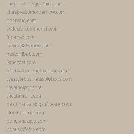
theprimeinfographics.com
cheapvaliumordernow.com
beenime.com
sodecia-kemmerich.com
fun-mak.com
casino888world.com
misterdbnb.com
jkmezcal.com
intervaltrainingexercises.com
tyestylebusinesssolutions.com
royalpoipet.com
thestaurant.com
bestlinktrackingsoftware.com
clublubupoo.com
bonusmazijeu.com
bonuskyfojea.com