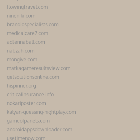
flowingtravel.com
nineniki.com
brandiospecialists.com
medicalcare7.com
adtennaball.com
nabzah.com
mongive.com
matkagameresultsview.com
getsolutionsonline.com
hispinner.org
criticalinsurance.info
nokariposter.com
kalyan-guessing-nightplay.com
gameofpanels.com
androidappsdownloader.com
usetimenow.com