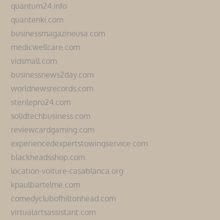
quantum24.info
quantenki.com
businessmagazineusa.com
medicwellcare.com
vidsmall.com
businessnews2day.com
worldnewsrecords.com
sterilepro24.com
solidtechbusiness.com
reviewcardgaming.com
experiencedexpertstowingservice.com
blackheadsshop.com
location-voiture-casablanca.org
kpaulbartelme.com
comedyclubofhiltonhead.com
virtualartsassistant.com