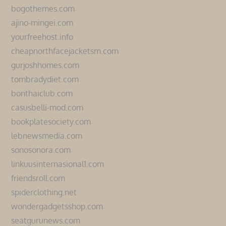
bogothemes.com
ajino-mingei.com
yourfreehost.info
cheapnorthfacejacketsm.com
gurjoshhomes.com
tombradydiet.com
bonthaiclub.com
casusbelli-mod.com
bookplatesociety.com
lebnewsmedia.com
sonosonora.com
linkuusinternasional1.com
friendsroll.com
spiderclothing.net
wondergadgetsshop.com
seatgurunews.com