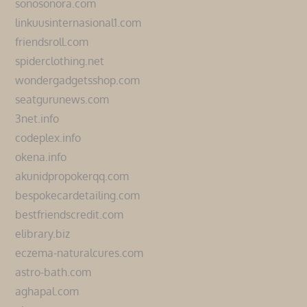
sonosonora.com
linkuusinternasional1.com
friendsroll.com
spiderclothing.net
wondergadgetsshop.com
seatgurunews.com
3net.info
codeplex.info
okena.info
akunidpropokerqq.com
bespokecardetailing.com
bestfriendscredit.com
elibrary.biz
eczema-naturalcures.com
astro-bath.com
aghapal.com