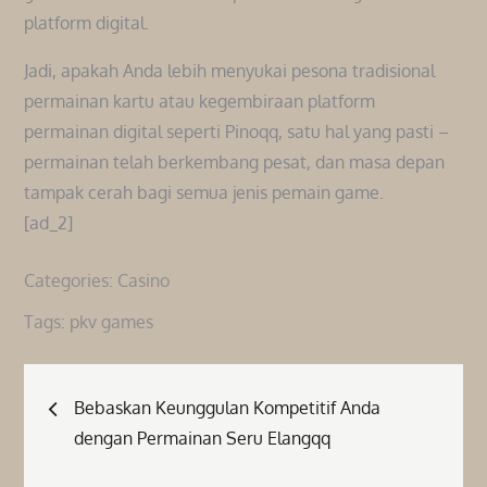
platform digital.
Jadi, apakah Anda lebih menyukai pesona tradisional
permainan kartu atau kegembiraan platform
permainan digital seperti Pinoqq, satu hal yang pasti –
permainan telah berkembang pesat, dan masa depan
tampak cerah bagi semua jenis pemain game.
[ad_2]
Categories:
Casino
Tags:
pkv games
Post
Bebaskan Keunggulan Kompetitif Anda
dengan Permainan Seru Elangqq
navigation