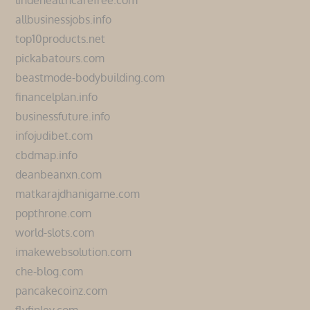
lindehealthcarefree.com
allbusinessjobs.info
top10products.net
pickabatours.com
beastmode-bodybuilding.com
financelplan.info
businessfuture.info
infojudibet.com
cbdmap.info
deanbeanxn.com
matkarajdhanigame.com
popthrone.com
world-slots.com
imakewebsolution.com
che-blog.com
pancakecoinz.com