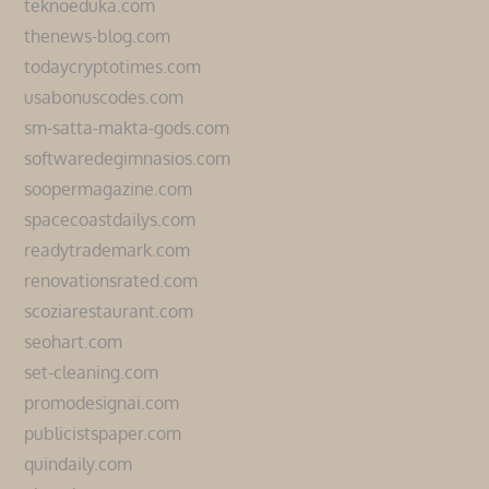
teknoeduka.com
thenews-blog.com
todaycryptotimes.com
usabonuscodes.com
sm-satta-makta-gods.com
softwaredegimnasios.com
soopermagazine.com
spacecoastdailys.com
readytrademark.com
renovationsrated.com
scoziarestaurant.com
seohart.com
set-cleaning.com
promodesignai.com
publicistspaper.com
quindaily.com