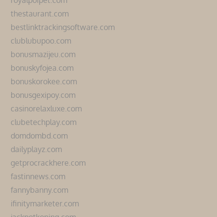
royalpoipet.com
thestaurant.com
bestlinktrackingsoftware.com
clublubupoo.com
bonusmazijeu.com
bonuskyfojea.com
bonuskorokee.com
bonusgexipoy.com
casinorelaxluxe.com
clubetechplay.com
domdombd.com
dailyplayz.com
getprocrackhere.com
fastinnews.com
fannybanny.com
ifinitymarketer.com