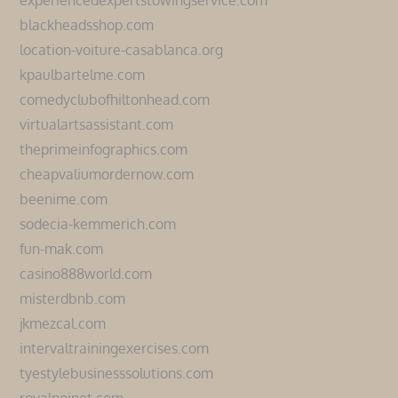
experiencedexpertstowingservice.com
blackheadsshop.com
location-voiture-casablanca.org
kpaulbartelme.com
comedyclubofhiltonhead.com
virtualartsassistant.com
theprimeinfographics.com
cheapvaliumordernow.com
beenime.com
sodecia-kemmerich.com
fun-mak.com
casino888world.com
misterdbnb.com
jkmezcal.com
intervaltrainingexercises.com
tyestylebusinesssolutions.com