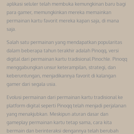
aplikasi seluler telah membuka kemungkinan baru bagi
para gamer, memungkinkan mereka memainkan
permainan kartu favorit mereka kapan saja, di mana
saja.
Salah satu permainan yang mendapatkan popularitas
dalam beberapa tahun terakhir adalah Pinoqq, versi
digital dari permainan kartu tradisional Pinochle. Pinoqq
menggabungkan unsur keterampilan, strategi, dan
keberuntungan, menjadikannya favorit di kalangan
gamer dari segala usia.
Evolusi permainan dari permainan kartu tradisional ke
platform digital seperti Pinoqq telah menjadi perjalanan
yang menakjubkan. Meskipun aturan dasar dan
gameplay permainan kartu tetap sama, cara kita
bermain dan berinteraksi dengannya telah berubah