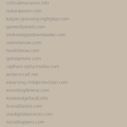
criticalinsurance.info
nokariposter.com
kalyan-guessing-nightplay.com
gameofpanels.com
androidappsdownloader.com
usetimenow.com
healthblow.com
gohelpmate.com
rajdhani-satta-matka.com
writerscraft.net
elearning-childprotection.com
wrestling4mena.com
knowledgeforall.info
brand2lastio.com
usadigitalservices.com
socialhoppers.com