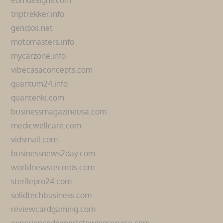
eomdesigns.com
triptrekker.info
gendxxi.net
motomasters.info
mycarzone.info
vibecasaconcepts.com
quantum24.info
quantenki.com
businessmagazineusa.com
medicwellcare.com
vidsmall.com
businessnews2day.com
worldnewsrecords.com
sterilepro24.com
solidtechbusiness.com
reviewcardgaming.com