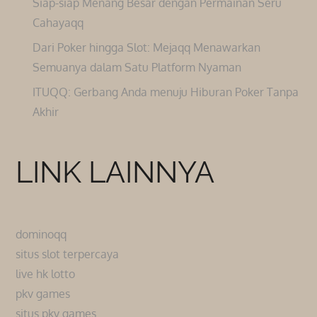
Siap-siap Menang Besar dengan Permainan Seru
Cahayaqq
Dari Poker hingga Slot: Mejaqq Menawarkan
Semuanya dalam Satu Platform Nyaman
ITUQQ: Gerbang Anda menuju Hiburan Poker Tanpa
Akhir
LINK LAINNYA
dominoqq
situs slot terpercaya
live hk lotto
pkv games
situs pkv games