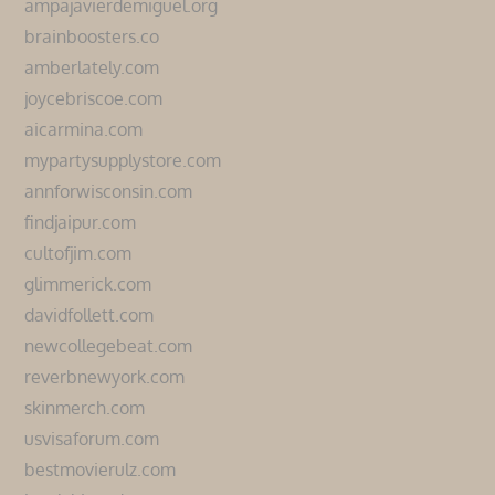
ampajavierdemiguel.org
brainboosters.co
amberlately.com
joycebriscoe.com
aicarmina.com
mypartysupplystore.com
annforwisconsin.com
findjaipur.com
cultofjim.com
glimmerick.com
davidfollett.com
newcollegebeat.com
reverbnewyork.com
skinmerch.com
usvisaforum.com
bestmovierulz.com