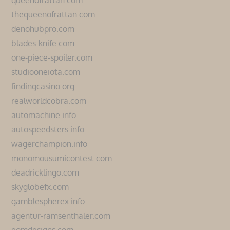
queenofrattan.com
thequeenofrattan.com
denohubpro.com
blades-knife.com
one-piece-spoiler.com
studiooneiota.com
findingcasino.org
realworldcobra.com
automachine.info
autospeedsters.info
wagerchampion.info
monomousumicontest.com
deadricklingo.com
skyglobefx.com
gamblespherex.info
agentur-ramsenthaler.com