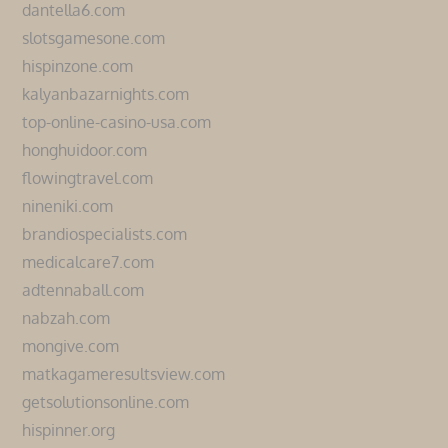
dantella6.com
slotsgamesone.com
hispinzone.com
kalyanbazarnights.com
top-online-casino-usa.com
honghuidoor.com
flowingtravel.com
nineniki.com
brandiospecialists.com
medicalcare7.com
adtennaball.com
nabzah.com
mongive.com
matkagameresultsview.com
getsolutionsonline.com
hispinner.org