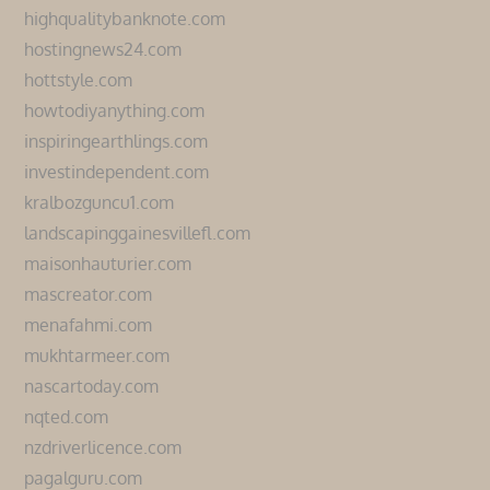
highqualitybanknote.com
hostingnews24.com
hottstyle.com
howtodiyanything.com
inspiringearthlings.com
investindependent.com
kralbozguncu1.com
landscapinggainesvillefl.com
maisonhauturier.com
mascreator.com
menafahmi.com
mukhtarmeer.com
nascartoday.com
nqted.com
nzdriverlicence.com
pagalguru.com