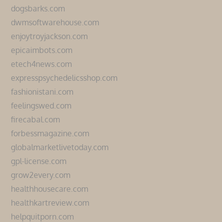
dogsbarks.com
dwmsoftwarehouse.com
enjoytroyjackson.com
epicaimbots.com
etech4news.com
expresspsychedelicsshop.com
fashionistani.com
feelingswed.com
firecabal.com
forbessmagazine.com
globalmarketlivetoday.com
gpl-license.com
grow2every.com
healthhousecare.com
healthkartreview.com
helpquitporn.com