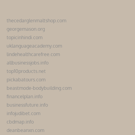
thecedarglenmaltshop.com
georgemason.org
topicinhindi.com
uklanguageacademy.com
lindehealthcarefree.com
allbusinessjobs.info
top10products.net
pickabatours.com
beastmode-bodybuilding.com
financelplan.info
businessfuture.info
infojudibet.com
cbdmap.info
deanbeanxn.com