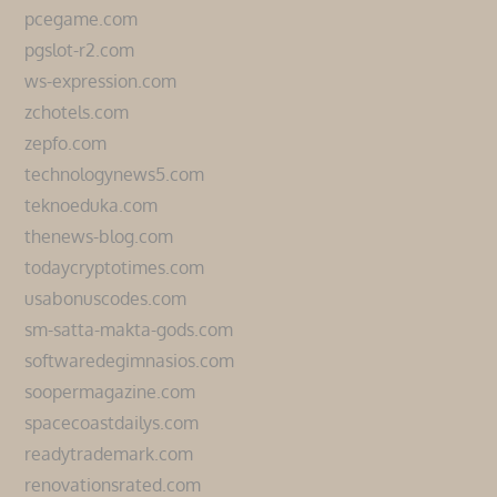
pcegame.com
pgslot-r2.com
ws-expression.com
zchotels.com
zepfo.com
technologynews5.com
teknoeduka.com
thenews-blog.com
todaycryptotimes.com
usabonuscodes.com
sm-satta-makta-gods.com
softwaredegimnasios.com
soopermagazine.com
spacecoastdailys.com
readytrademark.com
renovationsrated.com