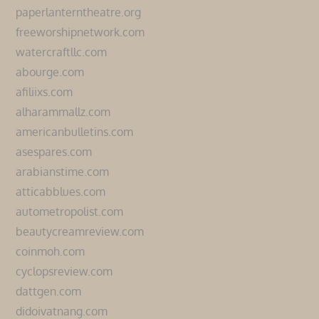
paperlanterntheatre.org
freeworshipnetwork.com
watercraftllc.com
abourge.com
afiliixs.com
alharammallz.com
americanbulletins.com
asespares.com
arabianstime.com
atticabblues.com
autometropolist.com
beautycreamreview.com
coinmoh.com
cyclopsreview.com
dattgen.com
didoivatnang.com