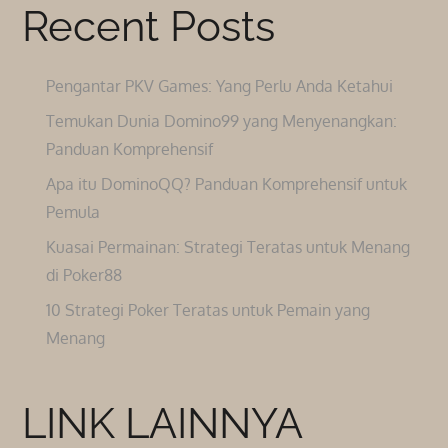
Recent Posts
Pengantar PKV Games: Yang Perlu Anda Ketahui
Temukan Dunia Domino99 yang Menyenangkan:
Panduan Komprehensif
Apa itu DominoQQ? Panduan Komprehensif untuk
Pemula
Kuasai Permainan: Strategi Teratas untuk Menang
di Poker88
10 Strategi Poker Teratas untuk Pemain yang
Menang
LINK LAINNYA