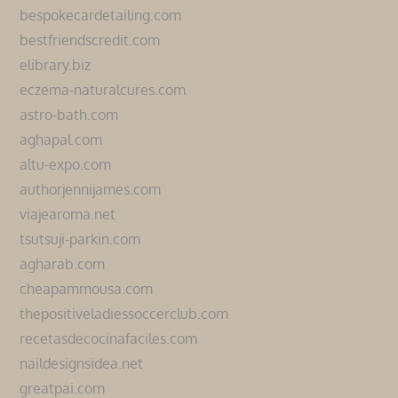
bespokecardetailing.com
bestfriendscredit.com
elibrary.biz
eczema-naturalcures.com
astro-bath.com
aghapal.com
altu-expo.com
authorjennijames.com
viajearoma.net
tsutsuji-parkin.com
agharab.com
cheapammousa.com
thepositiveladiessoccerclub.com
recetasdecocinafaciles.com
naildesignsidea.net
greatpai.com