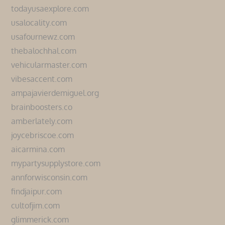
todayusaexplore.com
usalocality.com
usafournewz.com
thebalochhal.com
vehicularmaster.com
vibesaccent.com
ampajavierdemiguel.org
brainboosters.co
amberlately.com
joycebriscoe.com
aicarmina.com
mypartysupplystore.com
annforwisconsin.com
findjaipur.com
cultofjim.com
glimmerick.com