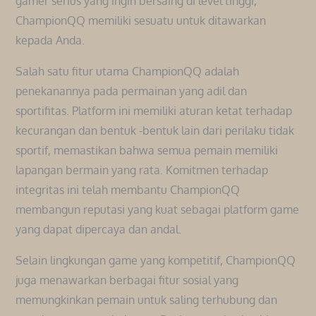
gamer serius yang ingin bersaing di level tinggi,
ChampionQQ memiliki sesuatu untuk ditawarkan
kepada Anda.
Salah satu fitur utama ChampionQQ adalah
penekanannya pada permainan yang adil dan
sportifitas. Platform ini memiliki aturan ketat terhadap
kecurangan dan bentuk -bentuk lain dari perilaku tidak
sportif, memastikan bahwa semua pemain memiliki
lapangan bermain yang rata. Komitmen terhadap
integritas ini telah membantu ChampionQQ
membangun reputasi yang kuat sebagai platform game
yang dapat dipercaya dan andal.
Selain lingkungan game yang kompetitif, ChampionQQ
juga menawarkan berbagai fitur sosial yang
memungkinkan pemain untuk saling terhubung dan