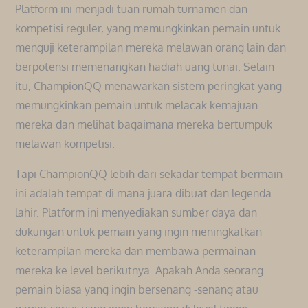
Platform ini menjadi tuan rumah turnamen dan
kompetisi reguler, yang memungkinkan pemain untuk
menguji keterampilan mereka melawan orang lain dan
berpotensi memenangkan hadiah uang tunai. Selain
itu, ChampionQQ menawarkan sistem peringkat yang
memungkinkan pemain untuk melacak kemajuan
mereka dan melihat bagaimana mereka bertumpuk
melawan kompetisi.
Tapi ChampionQQ lebih dari sekadar tempat bermain –
ini adalah tempat di mana juara dibuat dan legenda
lahir. Platform ini menyediakan sumber daya dan
dukungan untuk pemain yang ingin meningkatkan
keterampilan mereka dan membawa permainan
mereka ke level berikutnya. Apakah Anda seorang
pemain biasa yang ingin bersenang -senang atau