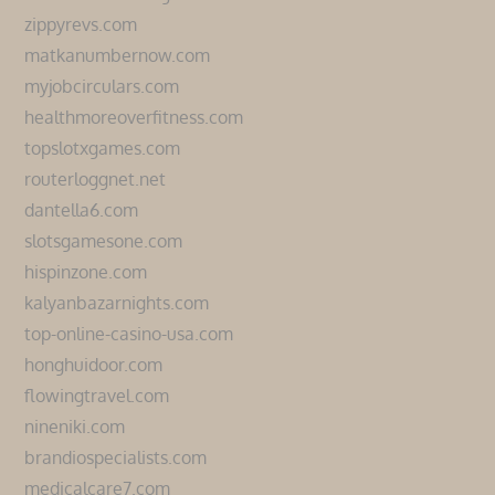
zippyrevs.com
matkanumbernow.com
myjobcirculars.com
healthmoreoverfitness.com
topslotxgames.com
routerloggnet.net
dantella6.com
slotsgamesone.com
hispinzone.com
kalyanbazarnights.com
top-online-casino-usa.com
honghuidoor.com
flowingtravel.com
nineniki.com
brandiospecialists.com
medicalcare7.com