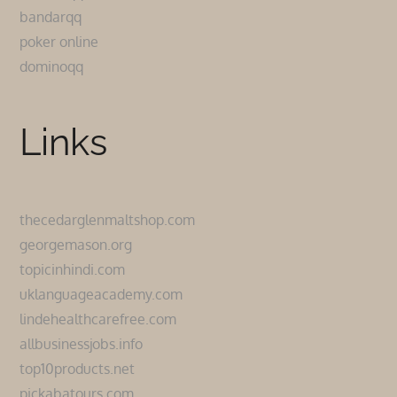
bandarqq
poker online
dominoqq
Links
thecedarglenmaltshop.com
georgemason.org
topicinhindi.com
uklanguageacademy.com
lindehealthcarefree.com
allbusinessjobs.info
top10products.net
pickabatours.com