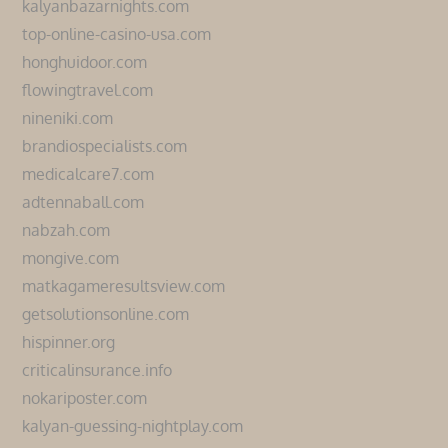
kalyanbazarnights.com
top-online-casino-usa.com
honghuidoor.com
flowingtravel.com
nineniki.com
brandiospecialists.com
medicalcare7.com
adtennaball.com
nabzah.com
mongive.com
matkagameresultsview.com
getsolutionsonline.com
hispinner.org
criticalinsurance.info
nokariposter.com
kalyan-guessing-nightplay.com