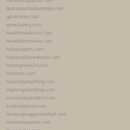
forbessmagazine.com
globalmarketlivetoday.com
gpl-license.com
grow2every.com
healthhousecare.com
healthkartreview.com
helpquitporn.com
highqualitybanknote.com
hostingnews24.com
hottstyle.com
howtodiyanything.com
inspiringearthlings.com
investindependent.com
kralbozguncu1.com
landscapinggainesvillefl.com
maisonhauturier.com