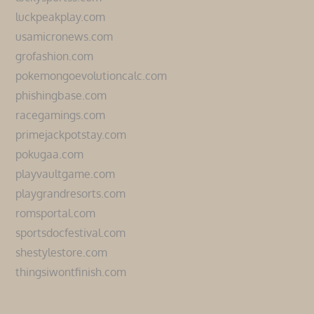
luckpeakplay.com
usamicronews.com
grofashion.com
pokemongoevolutioncalc.com
phishingbase.com
racegamings.com
primejackpotstay.com
pokugaa.com
playvaultgame.com
playgrandresorts.com
romsportal.com
sportsdocfestival.com
shestylestore.com
thingsiwontfinish.com