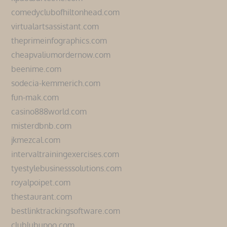
comedyclubofhiltonhead.com
virtualartsassistant.com
theprimeinfographics.com
cheapvaliumordernow.com
beenime.com
sodecia-kemmerich.com
fun-mak.com
casino888world.com
misterdbnb.com
jkmezcal.com
intervaltrainingexercises.com
tyestylebusinesssolutions.com
royalpoipet.com
thestaurant.com
bestlinktrackingsoftware.com
clublubupoo.com