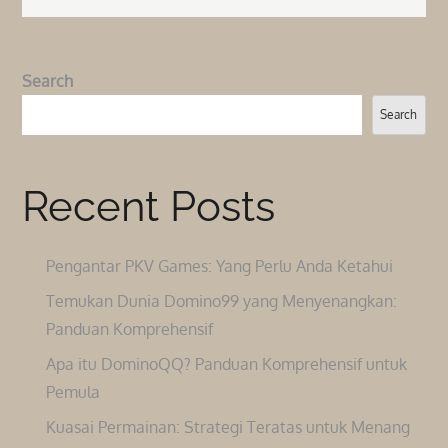
Search
Search
Recent Posts
Pengantar PKV Games: Yang Perlu Anda Ketahui
Temukan Dunia Domino99 yang Menyenangkan:
Panduan Komprehensif
Apa itu DominoQQ? Panduan Komprehensif untuk
Pemula
Kuasai Permainan: Strategi Teratas untuk Menang