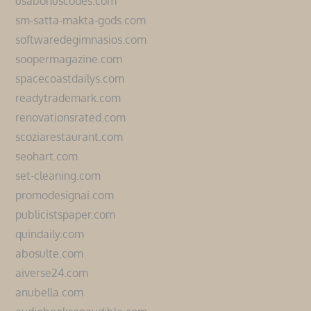
usabonuscodes.com
sm-satta-makta-gods.com
softwaredegimnasios.com
soopermagazine.com
spacecoastdailys.com
readytrademark.com
renovationsrated.com
scoziarestaurant.com
seohart.com
set-cleaning.com
promodesignai.com
publicistspaper.com
quindaily.com
abosulte.com
aiverse24.com
anubella.com