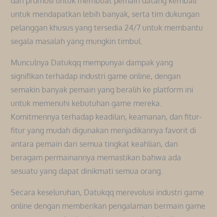
dan promosi untuk membuat pemain datang kembali
untuk mendapatkan lebih banyak, serta tim dukungan
pelanggan khusus yang tersedia 24/7 untuk membantu
segala masalah yang mungkin timbul.
Munculnya Datukqq mempunyai dampak yang
signifikan terhadap industri game online, dengan
semakin banyak pemain yang beralih ke platform ini
untuk memenuhi kebutuhan game mereka.
Komitmennya terhadap keadilan, keamanan, dan fitur-
fitur yang mudah digunakan menjadikannya favorit di
antara pemain dari semua tingkat keahlian, dan
beragam permainannya memastikan bahwa ada
sesuatu yang dapat dinikmati semua orang.
Secara keseluruhan, Datukqq merevolusi industri game
online dengan memberikan pengalaman bermain game