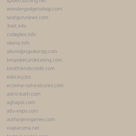
spiderclothing.net
wondergadgetsshop.com
seatgurunews.com
3net.info
codeplex.info
okena.info
akunidpropokerqq.com
bespokecardetailing.com
bestfriendscredit.com
elibrary.biz
eczema-naturalcures.com
astro-bath.com
aghapal.com
altu-expo.com
authorjennijames.com
viajearoma.net