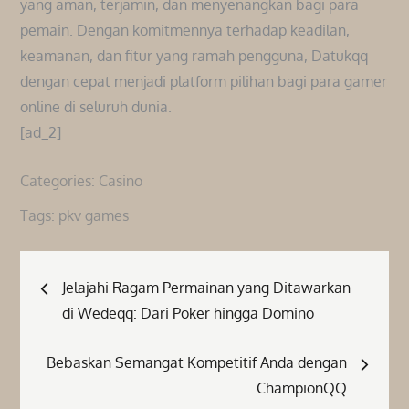
yang aman, terjamin, dan menyenangkan bagi para
pemain. Dengan komitmennya terhadap keadilan,
keamanan, dan fitur yang ramah pengguna, Datukqq
dengan cepat menjadi platform pilihan bagi para gamer
online di seluruh dunia.
[ad_2]
Categories:
Casino
Tags:
pkv games
Post
Jelajahi Ragam Permainan yang Ditawarkan
di Wedeqq: Dari Poker hingga Domino
navigation
Bebaskan Semangat Kompetitif Anda dengan
ChampionQQ