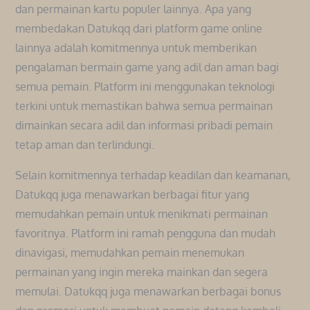
dan permainan kartu populer lainnya. Apa yang
membedakan Datukqq dari platform game online
lainnya adalah komitmennya untuk memberikan
pengalaman bermain game yang adil dan aman bagi
semua pemain. Platform ini menggunakan teknologi
terkini untuk memastikan bahwa semua permainan
dimainkan secara adil dan informasi pribadi pemain
tetap aman dan terlindungi.
Selain komitmennya terhadap keadilan dan keamanan,
Datukqq juga menawarkan berbagai fitur yang
memudahkan pemain untuk menikmati permainan
favoritnya. Platform ini ramah pengguna dan mudah
dinavigasi, memudahkan pemain menemukan
permainan yang ingin mereka mainkan dan segera
memulai. Datukqq juga menawarkan berbagai bonus