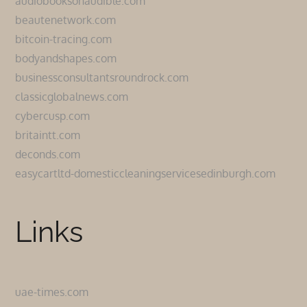
audiobooksonaudible.com
beautenetwork.com
bitcoin-tracing.com
bodyandshapes.com
businessconsultantsroundrock.com
classicglobalnews.com
cybercusp.com
britaintt.com
deconds.com
easycartltd-domesticcleaningservicesedinburgh.com
Links
uae-times.com