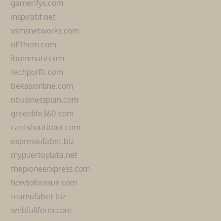
gamerifys.com
inspiratif.net
vsmsnetworks.com
offthem.com
ibommatv.com
techporfit.com
bekasionline.com
nbusinessplan.com
greenlife360.com
cantshoutitout.com
expressufabet.biz
mypuertoplata.net
thepioneerxpress.com
howtofixissue.com
teamufabet.biz
webfullform.com